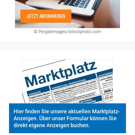
© PeopleImages/istockphoto.com