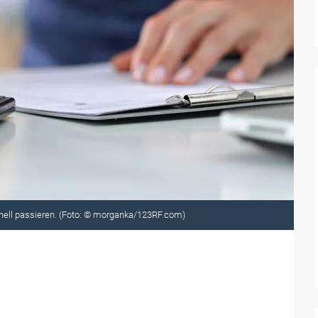
hnell passieren. (Foto: © morganka/123RF.com)