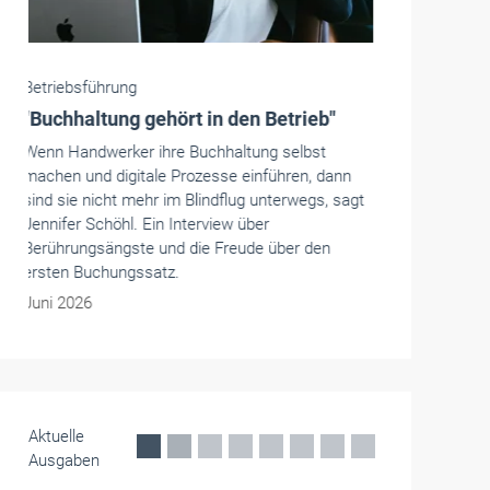
Betriebsführung
Corona-Sonderzahlungen bleiben
steuerfrei, auch wenn sie das
Urlaubsgeld ersetzen
Arbeitgeber durften Corona-Sonderzahlungen
steuerfrei auszahlen – auch dann, wenn sie
dafür Urlaubsgeld oder Bonus kürzten. Wichtig
ist dem Bundesfinanzhof aber, dass klar
erkennbar ist, dass die Zahlung wegen der
Corona-Krise erfolgt.
Mai 2026
Aktuelle