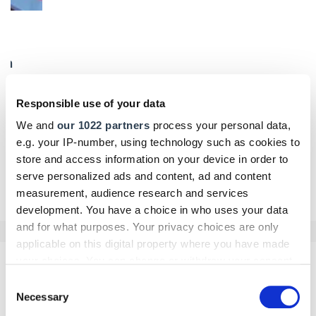
Responsible use of your data
We and
our 1022 partners
process your personal data,
Die Handwerkskammern in Deutschland -
HWK Koblenz
e.g. your IP-number, using technology such as cookies to
Eltern befähigen, Vertrauen stärken
store and access information on your device in order to
serve personalized ads and content, ad and content
Kinder, Jugendliche und Eltern aus der eritreischen Community
lernten am Campus Handwerk in Koblenz die vielfältigen
measurement, audience research and services
Möglichkeiten der dualen Ausbildung kennen.
development. You have a choice in who uses your data
and for what purposes. Your privacy choices are only
Juli 2026
applicable on this digital property where you have made
your choices. You can change or withdraw your consent
any time from the Cookie Declaration or by clicking on
Consent
the Privacy trigger icon.
Necessary
Selection