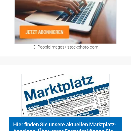
© PeopleImages/istockphoto.com