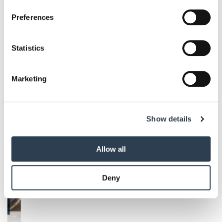
If you allow, we would also like to:
Preferences
Aktuelle Ausgaben
Collect information about your geographical location
which can be accurate to within several meters
Identify your device by actively scanning it for
Statistics
specific characteristics (fingerprinting)
Find out more about how your personal data is processed
Marketing
and set your preferences in the
details section
.
We use cookies to personalise content and ads, to
Show details
provide social media features and to analyse our traffic.
We also share information about your use of our site with
our social media, advertising and analytics partners who
Allow all
may combine it with other information that you’ve
provided to them or that they’ve collected from your use
Deny
of their services.
Weitere Informationen:
Impressum
Datenschutz