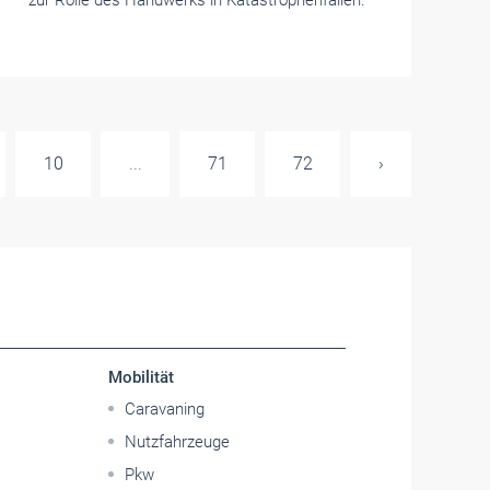
zur Rolle des Handwerks in Katastrophenfällen.
10
...
71
72
›
Mobilität
Caravaning
Nutzfahrzeuge
Pkw