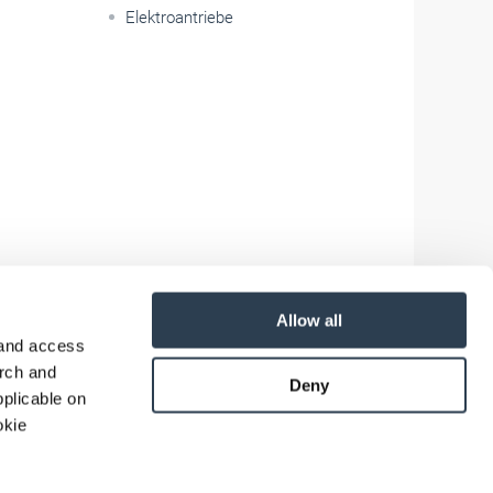
Elektroantriebe
Allow all
 and access
arch and
Deny
plicable on
okie