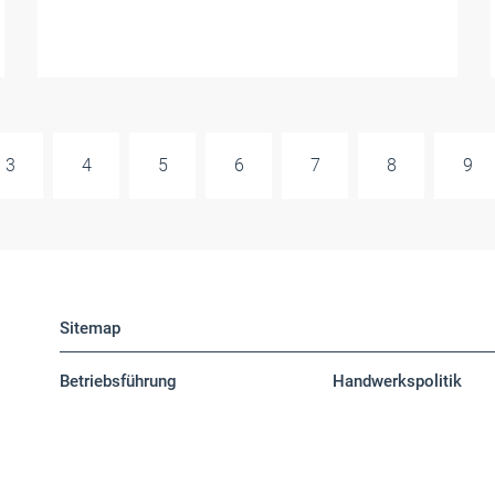
3
4
5
6
7
8
9
Sitemap
Betriebsführung
Handwerkspolitik