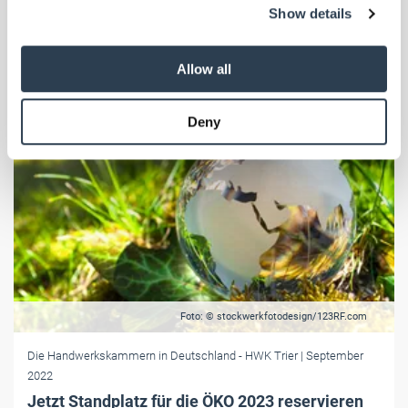
Show details
provide social media features and to analyse our traffic.
We also share information about your use of our site with
our social media, advertising and analytics partners who
Allow all
may combine it with other information that you’ve
provided to them or that they’ve collected from your use
Deny
of their services.
Weitere Informationen:
Impressum
Datenschutz
Foto: © stockwerkfotodesign/123RF.com
Die Handwerkskammern in Deutschland
- HWK Trier
| September
2022
Jetzt Standplatz für die ÖKO 2023 reservieren