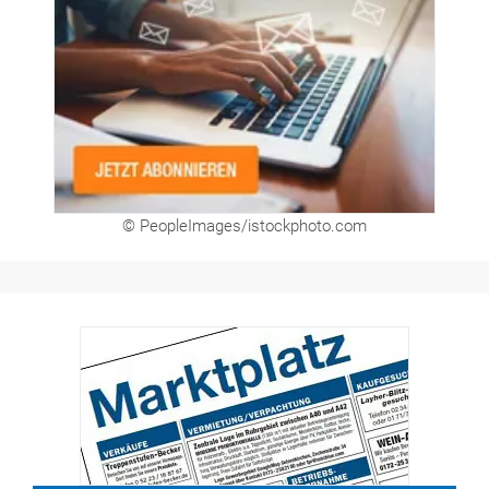
Newsletter
© PeopleImages/istockphoto.com