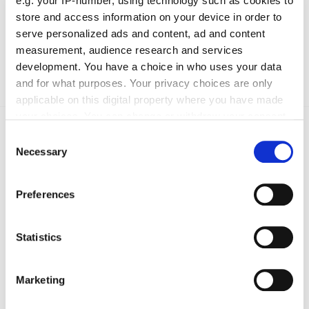
e.g. your IP-number, using technology such as cookies to
store and access information on your device in order to
serve personalized ads and content, ad and content
measurement, audience research and services
Absenden
development. You have a choice in who uses your data
and for what purposes. Your privacy choices are only
applicable on this digital property where you have made
your choices. You can change or withdraw your consent
any time from the Cookie Declaration or by clicking on
Das könnte Sie auch interessieren:
Consent
the Privacy trigger icon.
Necessary
Selection
If you allow, we would also like to:
Preferences
Collect information about your geographical location
which can be accurate to within several meters
Identify your device by actively scanning it for
Statistics
specific characteristics (fingerprinting)
Find out more about how your personal data is processed
Marketing
and set your preferences in the
details section
.