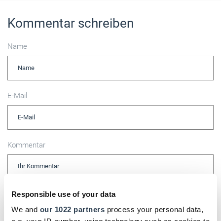
Kommentar schreiben
Name
E-Mail
Kommentar
Responsible use of your data
Bitte geben Sie "Kommentar" rückwärts ein.
We and
our 1022 partners
process your personal data,