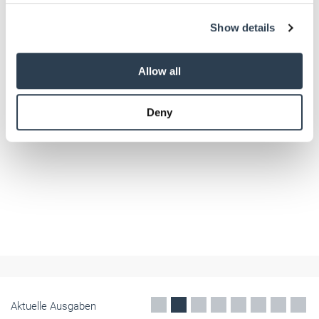
We use cookies to personalise content and ads, to
Show details
provide social media features and to analyse our traffic.
We also share information about your use of our site with
our social media, advertising and analytics partners who
Allow all
may combine it with other information that you’ve
provided to them or that they’ve collected from your use
Deny
of their services.
Weitere Informationen:
Impressum
Datenschutz
Betriebsführung
Wirtschaftsminister Ebling: "Entscheidend ist,
was in der Werkstatt ankommt"
Handwerkspolitik ist ein Herzstück der Wirtschaftspolitik, sagt der
neue rheinland-pfälzische Wirtschaftsminister Michael Ebling. Ein
Interview zu Berichtspflichten, Energiepreisen, Gewerbeflächen und
der Herausforderung Unternehmensnachfolge.
August 2026