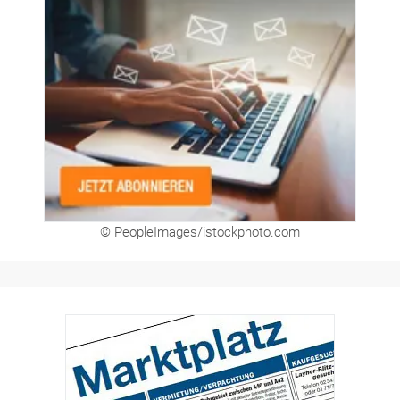
Newsletter
© PeopleImages/istockphoto.com