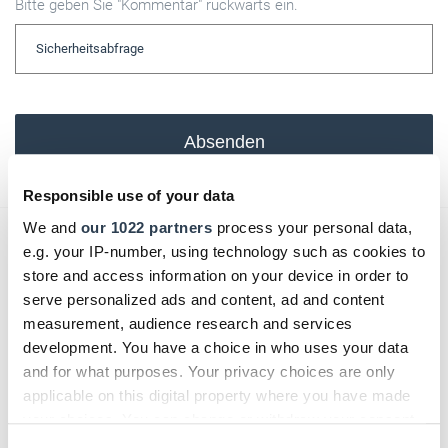
Bitte geben Sie "Kommentar" rückwärts ein.
Absenden
Responsible use of your data
We and
our 1022 partners
process your personal data,
Das könnte Sie auch interessieren:
e.g. your IP-number, using technology such as cookies to
store and access information on your device in order to
serve personalized ads and content, ad and content
measurement, audience research and services
development. You have a choice in who uses your data
and for what purposes. Your privacy choices are only
applicable on this digital property where you have made
your choices. You can change or withdraw your consent
any time from the Cookie Declaration or by clicking on