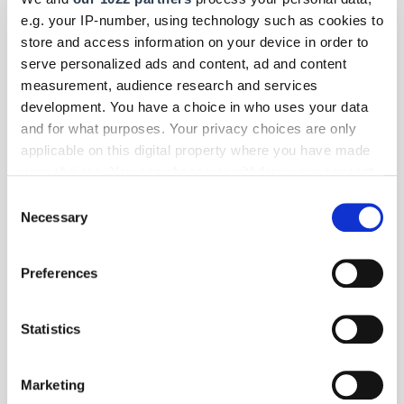
e.g. your IP-number, using technology such as cookies to
store and access information on your device in order to
serve personalized ads and content, ad and content
measurement, audience research and services
development. You have a choice in who uses your data
and for what purposes. Your privacy choices are only
applicable on this digital property where you have made
your choices. You can change or withdraw your consent
any time from the Cookie Declaration or by clicking on
Consent
the Privacy trigger icon.
Necessary
Selection
If you allow, we would also like to:
Preferences
Collect information about your geographical location
Foto: © WHKT
which can be accurate to within several meters
Identify your device by actively scanning it for
Statistics
Panorama
- Gesellschaft
| September 2020
specific characteristics (fingerprinting)
Rückenwind für Gründerinnen und Gründer im
Find out more about how your personal data is processed
Handwerk
Marketing
and set your preferences in the
details section
.