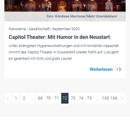
Foto: ©Andreas Meichsner/Mehr! Entertainment
Panorama
- Gesellschaft
| September 2020
Capitol Theater: Mit Humor in den Neustart
Unter strengsten Hygienevorkehrungen und mit limitierter Kapazität
nimmt das Capitol Theater in Düsseldorf wieder Fahrt auf. Los geht
es garantiert mit Witz und guter Laune!
‹
1
2
...
69
70
71
72
73
74
75
...
105
106
›