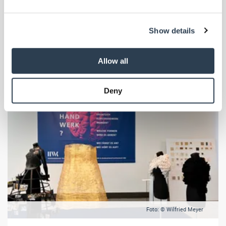
Trotzt Corona bietet das Handwerk herausragende Perspektiven.
Unter Berücksichtigung der Corona-Regeln fand unter diesem Tenor
We use cookies to personalise content and ads, to
der Meistertag NRW statt.
Show details
provide social media features and to analyse our traffic.
We also share information about your use of our site with
our social media, advertising and analytics partners who
Allow all
may combine it with other information that you’ve
provided to them or that they’ve collected from your use
Deny
of their services.
Weitere Informationen:
Impressum
Datenschutz
Foto: © Wilfried Meyer