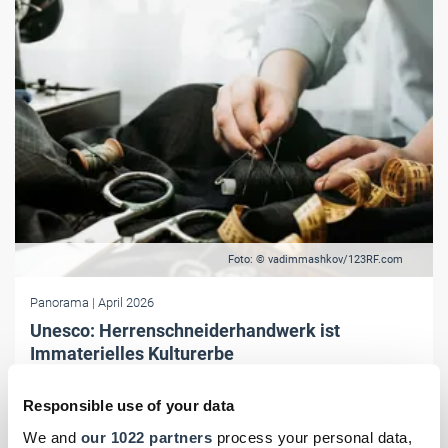
Foto: © vadimmashkov/123RF.com
Panorama
| April 2026
Unesco: Herrenschneiderhandwerk ist
Immaterielles Kulturerbe
Bund und Länder haben fünf weitere Traditionen in das Bundesweite
Responsible use of your data
Verzeichnis des Immateriellen Kulturerbes aufgenommen. Mit dabei:
das Herrenschneiderhandwerk.
We and
our 1022 partners
process your personal data,