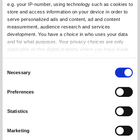
e.g. your IP-number, using technology such as cookies to
store and access information on your device in order to
serve personalized ads and content, ad and content
measurement, audience research and services
development. You have a choice in who uses your data
and for what purposes. Your privacy choices are only
applicable on this digital property where you have made
your choices. You can change or withdraw your consent
any time from the Cookie Declaration or by clicking on
Consent
the Privacy trigger icon.
Necessary
Selection
If you allow, we would also like to:
Preferences
Collect information about your geographical location
which can be accurate to within several meters
Foto: © lightfieldstudios/123RF.com
Identify your device by actively scanning it for
Statistics
specific characteristics (fingerprinting)
Panorama
| April 2026
Find out more about how your personal data is processed
Wie einfache Maßnahmen zu gesundem Schlaf
Marketing
and set your preferences in the
details section
.
verhelfen