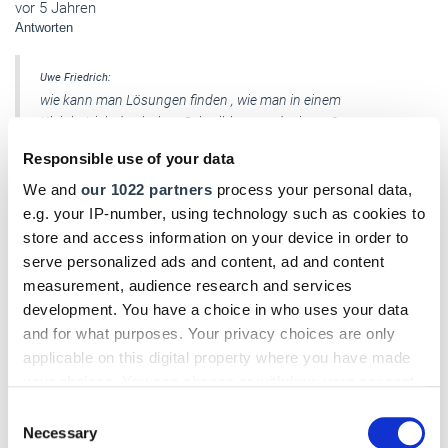
vor 5 Jahren
Antworten
Uwe Friedrich:
wie kann man Lösungen finden , wie man in einem
Kleinbetrieb den hohen Schreibkram reduzieren ?
Responsible use of your data
Sehr geehrter Herr Friedrich,
We and
our 1022 partners
process your personal data,
e.g. your IP-number, using technology such as cookies to
vielen Dank für Ihren Kommentar!
store and access information on your device in order to
serve personalized ads and content, ad and content
Übrigens: Kennen Sie schon unsere Digitalpaper? Damit
measurement, audience research and services
können Sie jederzeit an jedem Ort zum Beispiel Ihr
development. You have a choice in who uses your data
Handwerksblatt lesen, also nicht nur am PC. Vorausgesetzt,
and for what purposes. Your privacy choices are only
Sie haben ein mobiles Endgerät und Internetverbindung.
applicable on this digital property where you have made
Registrieren Sie sich hier kostenlos:
https://www.vh-
your choices. You can change or withdraw your consent
kiosk.de/
any time from the Cookie Declaration or by clicking on
Consent
the Privacy trigger icon.
Necessary
Selection