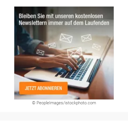
© PeopleImages/istockphoto.com