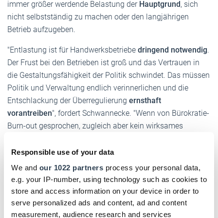
immer größer werdende Belastung der
Hauptgrund
, sich
nicht selbstständig zu machen oder den langjährigen
Betrieb aufzugeben.
"Entlastung ist für Handwerksbetriebe
dringend notwendig
.
Der Frust bei den Betrieben ist groß und das Vertrauen in
die Gestaltungsfähigkeit der Politik schwindet. Das müssen
Politik und Verwaltung endlich verinnerlichen und die
Entschlackung der Überregulierung
ernsthaft
vorantreiben
", fordert Schwannecke. "Wenn von Bürokratie-
Burn-out gesprochen, zugleich aber kein wirksames
Gegenmittel zur Verfügung gestellt wird, zeigt das einmal
mehr, dass es kein Erkenntnis-, sondern ein
Responsible use of your data
ernstzunehmendes Umsetzungsproblem
gibt."
We and
our 1022 partners
process your personal data,
e.g. your IP-number, using technology such as cookies to
DHB jetzt auch digital!
store and access information on your device in order to
serve personalized ads and content, ad and content
Einfach hier klicken und für das digitale Deutsche
measurement, audience research and services