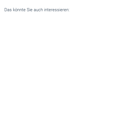
Das könnte Sie auch interessieren:
Handwerkspolitik
Handwerk und Mittelstand: Dringender
Handlungsbedarf auf EU-Ebene