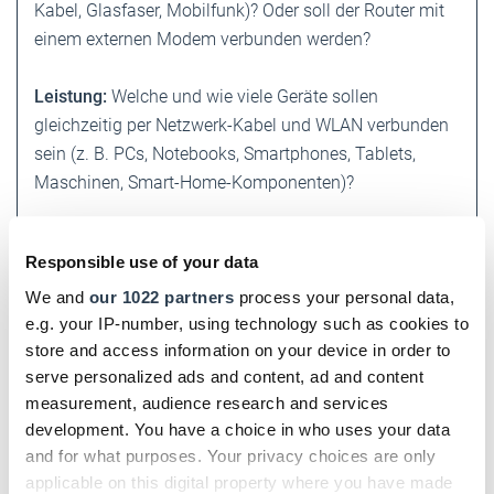
Kabel, Glasfaser, Mobilfunk)? Oder soll der Router mit
einem externen Modem verbunden werden?
Leistung:
Welche und wie viele Geräte ­sollen
gleichzeitig per Netzwerk-Kabel und WLAN verbunden
sein (z. B. PCs, Notebooks, Smartphones, Tablets,
Maschinen, Smart-Home-Komponenten)?
Geschwindigkeit:
Unterstützt der Router die
Responsible use of your data
gewünschte Geschwindigkeit? Verfügt er über Dual-
oder Tri-Band (2,4-GHz, ­5- und 6-GHz-Band) für
We and
our 1022 partners
process your personal data,
e.g. your IP-number, using technology such as cookies to
bessere WLAN-Leistung und weniger ­Störungen und
store and access information on your device in order to
bietet er hohe Datenübertragungsraten per WLAN?
serve personalized ads and content, ad and content
measurement, audience research and services
Reichweite:
Kann der Router die gesamte
development. You have a choice in who uses your data
Betriebsfläche per WLAN abdecken? Gibt es Bereiche
and for what purposes. Your privacy choices are only
mit schwachem Signal, die ­zusätzliche Access Points
applicable on this digital property where you have made