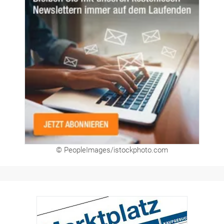
© PeopleImages/istockphoto.com