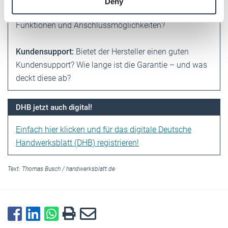
Deny
of their services.
Budget? Bietet der Router alle gewünschten
Weitere Informationen:
Impressum
Datenschutz
Funktionen und Anschlussmöglichkeiten?
Kundensupport:
Bietet der Hersteller ­einen guten
Kundensupport? Wie lange ist die Garantie – und was
deckt diese ab?
DHB jetzt auch digital!
Einfach hier klicken und für das digitale Deutsche
Handwerksblatt (DHB) registrieren!
Text:
Thomas Busch
/
handwerksblatt.de