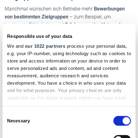
Manchmal wünschen sich Betriebe mehr
Bewerbungen
von bestimmten Zielgruppen
– zum Beispiel, um
bestimmte Fähigkeiten und
Erfahrungen ins Unternehmen
zu holen
oder um die Diversität des Teams zu erhöhen.
Responsible use of your data
Dazu gibt die SEO-Agentur
Curato Leads
die folgenden
We and
our 1022 partners
process your personal data,
Tipps:
e.g. your IP-number, using technology such as cookies to
store and access information on your device in order to
Frauen:
Betriebe können Frauen gezielt ansprechen, indem
serve personalized ads and content, ad and content
Videos weibliche Vorbilder im Handwerk zeigen und auf
measurement, audience research and services
Gender-Vielfalt sowie ein unterstützendes Arbeitsumfeld
development. You have a choice in who uses your data
hinweisen.
and for what purposes. Your privacy choices are only
applicable on this digital property where you have made
Ältere Fachkräfte:
Diese Zielgruppe überzeugen oft Inhalte,
your choices. You can change or withdraw your consent
die auf Erfahrung und Stabilität abzielen, wie der Umgang
any time from the Cookie Declaration or by clicking on
Consent
mit hochwertigen Werkzeugen oder die Weitergabe von
the Privacy trigger icon.
Necessary
Selection
Wissen an die nächste Generation.
If you allow, we would also like to:
Azubis/Fachkräfte mit geringen Deutschkenntnissen:
Hier