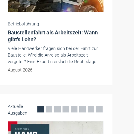
Handwerkspolitik
Selbstständig, schwanger, abgesichert
In Berlin diskutierten Vertreter aus Politik,
Handwerk und Gesellschaft über Möglichkeiten,
den Mutterschutz von selbstständigen Frauen zu
verbessern.
Mai 2026
Aktuelle
Ausgaben