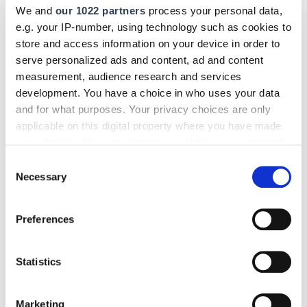
WLAN:
We and
our 1022 partners
process your personal data,
Unterstützt das Tablet aktuelle WLAN-­Standards (z. B. Wi-Fi
e.g. your IP-number, using technology such as cookies to
6 oder 7)?
store and access information on your device in order to
serve personalized ads and content, ad and content
Mobilfunk:
measurement, audience research and services
Ist ein 5G-Mobilfunkmodul integriert oder nachrüstbar, falls
development. You have a choice in who uses your data
es unterwegs kein WLAN gibt?
and for what purposes. Your privacy choices are only
applicable on this digital property where you have made
GPS:
your choices. You can change or withdraw your consent
Wird ein GPS-Modul für exakte Standort­
any time from the Cookie Declaration or by clicking on
Consent
bestimmungen/Navigation benötigt?
the Privacy trigger icon.
Necessary
Selection
Kamera:
If you allow, we would also like to:
Ist die Kamera für Baustellenfotos und ­Dokumentationen
Preferences
Collect information about your geographical location
geeignet (Auflösung, digitaler/optischer Zoom, Makro-
which can be accurate to within several meters
Funktion, Bedienbarkeit)?
Identify your device by actively scanning it for
Statistics
specific characteristics (fingerprinting)
Akku:
Find out more about how your personal data is processed
Hält der Akku einen ganzen Arbeitstag durch? Lässt sich
Marketing