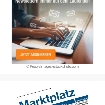
© PeopleImages/istockphoto.com