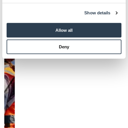
We use cookies to personalise content and ads, to
Show details
provide social media features and to analyse our traffic.
We also share information about your use of our site with
our social media, advertising and analytics partners who
Allow all
may combine it with other information that you’ve
Aktuelle Ausgaben
provided to them or that they’ve collected from your use
Deny
of their services.
Weitere Informationen:
Impressum
Datenschutz