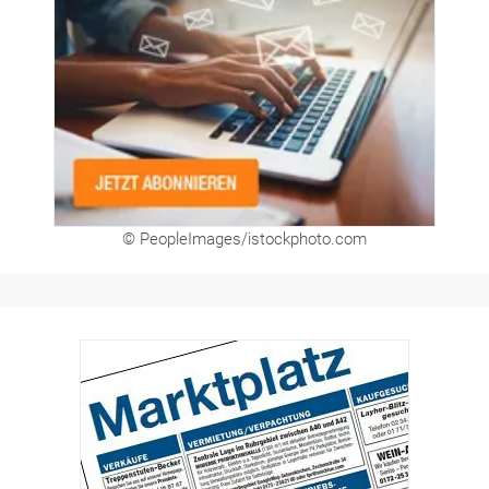
Newsletter
© PeopleImages/istockphoto.com