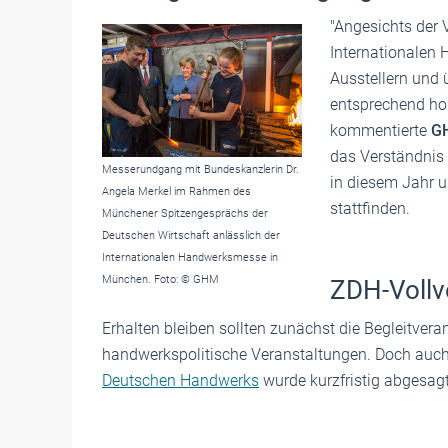
"Angesichts der 
Internationalen
Ausstellern und 
entsprechend ho
kommentierte
GH
das Verständnis 
Messerundgang mit Bundeskanzlerin Dr.
in diesem Jahr u
Angela Merkel im Rahmen des
stattfinden.
Münchener Spitzengesprächs der
Deutschen Wirtschaft anlässlich der
Internationalen Handwerksmesse in
München. Foto: © GHM
ZDH-Vollv
Erhalten bleiben sollten zunächst die Begleitveran
handwerkspolitische Veranstaltungen. Doch auc
Deutschen Handwerks
wurde kurzfristig abgesagt