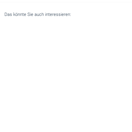
Das könnte Sie auch interessieren:
Betriebsführung
Produktinformationen für Kunden: Geht das