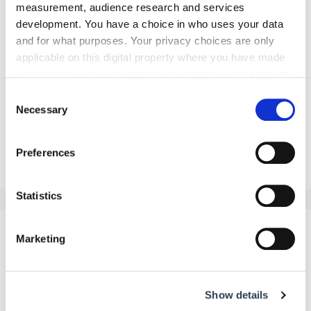
measurement, audience research and services
development. You have a choice in who uses your data
and for what purposes. Your privacy choices are only
Text:
Kirsten Freund
/
handwerksblatt.de
applicable on this digital property where you have made
your choices. You can change or withdraw your consent
any time from the Cookie Declaration or by clicking on
Consent
the Privacy trigger icon.
Necessary
Selection
If you allow, we would also like to:
Zurück zur Übersicht
Preferences
Collect information about your geographical location
which can be accurate to within several meters
Identify your device by actively scanning it for
Statistics
specific characteristics (fingerprinting)
Find out more about how your personal data is processed
Kommentar schreiben
Marketing
and set your preferences in the
details section
.
Name
We use cookies to personalise content and ads, to
Show details
provide social media features and to analyse our traffic.