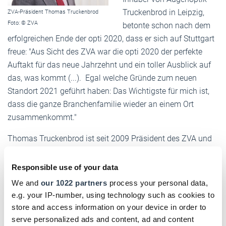
Truckenbrod in Leipzig,
ZVA-Präsident Thomas Truckenbrod
Foto: © ZVA
betonte schon nach dem
erfolgreichen Ende der opti 2020, dass er sich auf Stuttgart
freue: "Aus Sicht des ZVA war die opti 2020 der perfekte
Auftakt für das neue Jahrzehnt und ein toller Ausblick auf
das, was kommt (...). Egal welche Gründe zum neuen
Standort 2021 geführt haben: Das Wichtigste für mich ist,
dass die ganze Branchenfamilie wieder an einem Ort
zusammenkommt."
Thomas Truckenbrod ist seit 2009 Präsident des ZVA und
wurde gerade in seinem Amt bestätigt – zum fünften Mal in
Folge.
Responsible use of your data
We and
our 1022 partners
process your personal data,
e.g. your IP-number, using technology such as cookies to
Ab dem Jahr 2021 findet die opti im Wechsel in Stuttgart
store and access information on your device in order to
serve personalized ads and content, ad and content
(2021, 2023, 2025) und München (2020, 2022, 2024) statt.