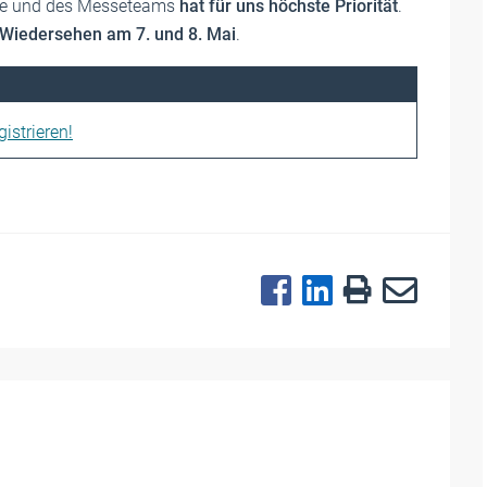
teure und des Messeteams
hat für uns höchste Priorität
.
n Wiedersehen am 7. und 8. Mai
.
istrieren!