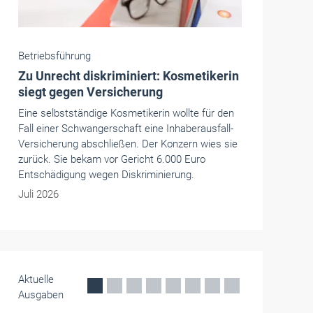
Die Handwerkskammern in Deutschland -
HWK
Trier
"Zukunftstreffer" am 4. September im
Messepark Trier
Die Handwerkskammer Trier ruft
Handwerksbetriebe auf, sich jetzt noch für die
nächste Berufsbildungsmesse als Aussteller
anzumelden.
Juni 2026
Aktuelle
Ausgaben