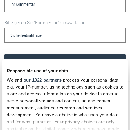
Bitte geben Sie "Kommentar" rückwärts ein.
Absenden
Responsible use of your data
We and
our 1022 partners
process your personal data,
e.g. your IP-number, using technology such as cookies to
Das könnte Sie auch interessieren:
store and access information on your device in order to
serve personalized ads and content, ad and content
measurement, audience research and services
development. You have a choice in who uses your data
and for what purposes. Your privacy choices are only
applicable on this digital property where you have made