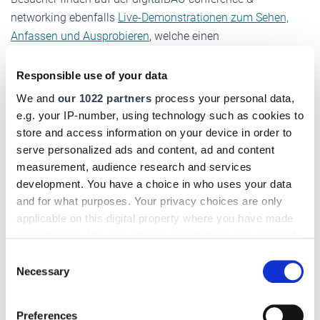
networking ebenfalls
Live-Demonstrationen zum Sehen,
Anfassen und Ausprobieren
, welche einen
praxisbezogenen Zugang zu neuen Technologien
ermöglichen – seien es Exoskelette, Digitales Aufmaß mit
Responsible use of your data
3D-Scan, verschiedene Roboteranwendungen, Augmented
We and
our 1022 partners
process your personal data,
Reality mit Apps und Datenbrillen sowie 3D-
e.g. your IP-number, using technology such as cookies to
Druckerzeugnisse für Werkzeug, Ersatzteile oder sogar
store and access information on your device in order to
Möbel.
serve personalized ads and content, ad and content
measurement, audience research and services
Das Angebot der ersten digitalBAU conference &
development. You have a choice in who uses your data
networking in München wird durch einen
ergänzenden
and for what purposes. Your privacy choices are only
Ausstellungsbereich
mit führenden Branchenvertretern und
applicable on this digital property where you have made
innovativen Lösungsanbietern (z.B.
Bechmann
,
doka
,
BRZ
,
your choices. You can change or withdraw your consent
Faro
,
Hottgenroth
,
Nemetschek Group
,
NFG
,
Peri
,
RIB
)
any time from the Cookie Declaration or by clicking on
Consent
the Privacy trigger icon.
abgerundet.
Necessary
Selection
Zur DigitalBAU
If you allow, we would also like to:
Preferences