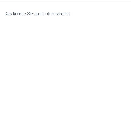
Das könnte Sie auch interessieren:
Handwerkspolitik
Verteidigung. Resilienz. Handwerk.