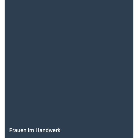
Frauen im Handwerk
Alle weiteren Infos finden Sie hier!
Unsere Themen-Specials im Überblick