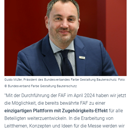
Guido Müller, Präsident des Bundesverbandes Farbe Gestaltung Bautenschutz. Foto:
© Bundesverband Farbe Gestaltung Bautenschutz
"Mit der Durchführung der FAF im April 2024 haben wir jetzt
die Möglichkeit, die bereits bewährte FAF zu einer
einzigartigen Plattform mit Zugehörigkeits-Effekt
für alle
Beteiligten weiterzuentwickeln. In die Erarbeitung von
Leitthemen, Konzepten und Ideen für die Messe werden wir