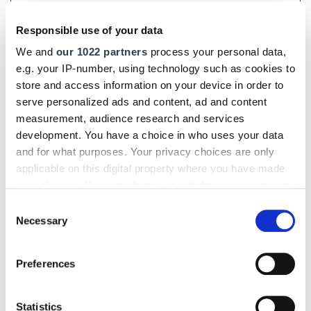
dank seiner
zentralen und verkehrsgünstigen Lage
optimal
von vielen Städten im In- und Ausland erreichbar. Darüber
Responsible use of your data
hinaus bietet die
Rheinstadt
ihren Gästen ein
We and
our 1022 partners
process your personal data,
umfangreiches Freizeitangebot
. Seit 1972 wird die
FAF an
e.g. your IP-number, using technology such as cookies to
den Standorten Köln und
München
veranstaltet, dabei ist
die
GHM alleiniger Veranstalter
an beiden Standorten.
store and access information on your device in order to
serve personalized ads and content, ad and content
Weitere Infos zur
Farbe,
measurement, audience research and services
Ausbau und Fassade
development. You have a choice in who uses your data
Foto: © FAF / GHM
gibt es auf der
Website
.
and for what purposes. Your privacy choices are only
applicable on this digital property where you have made
your choices. You can change or withdraw your consent
Quelle: FAF / GHM
any time from the Cookie Declaration or by clicking on
Consent
DHB jetzt auch digital!
the Privacy trigger icon.
Necessary
Selection
Einfach hier klicken und für das digitale DHB
If you allow, we would also like to:
Preferences
registrieren!
Collect information about your geographical location
which can be accurate to within several meters
Text:
Verena S. Ulbrich
/
handwerksblatt.de
Identify your device by actively scanning it for
Statistics