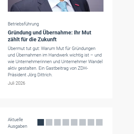
Betriebsführung
Süffa mit drei Fokusthemen am Puls
der Fleischbranche
Die Süffa präsentiert vom 7. bis 9. November
2026 auf dem Stuttgarter Messegelände neue
Ansätze für Rationalisierung,
Verkaufsoptimierung und smarte Lösungen im
Fleischerhandwerk.
Juli 2026
Aktuelle
Ausgaben