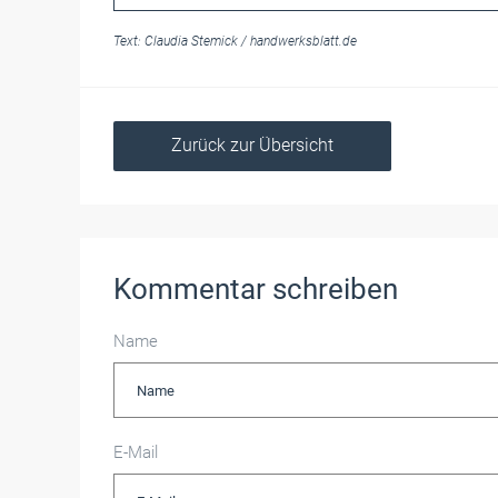
Text:
Claudia Stemick
/
handwerksblatt.de
Zurück zur Übersicht
Kommentar schreiben
Name
E-Mail