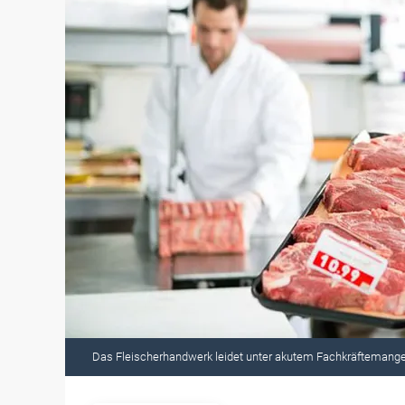
Das Fleischerhandwerk leidet unter akutem Fachkräftemangel