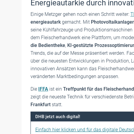
Energieautarkie durch innova
Einige Metzger gehen noch einen Schritt weiter:
T
energieautark
gemacht. Mit
Photovoltaikanlage
seine Kühlfahrzeuge und Produktionsmaschinen 
dem Fleischerhandwerk eine Plattform, um mode
die Bedientheke
,
KI-gestützte Prozessoptimier
Trends, die auf der Messe präsentiert werden. Fa
über die neuesten Entwicklungen in Produktion, L
innovativen Ansätzen kann das Fleischerhandwerk 
veränderten Marktbedingungen anpassen.
Die
IFFA
ist ein
Treffpunkt für das Fleischerhand
zeigt die neueste Technik für verschiedenste Bet
Frankfurt
statt.
DHB jetzt auch digital!
Einfach hier klicken und für das digitale Deuts