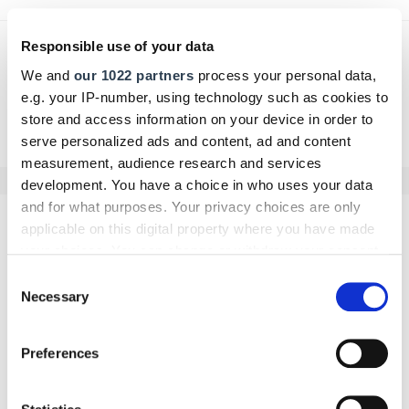
Responsible use of your data
We and
our 1022 partners
process your personal data,
e.g. your IP-number, using technology such as cookies to
Zurück zur Übersicht
store and access information on your device in order to
serve personalized ads and content, ad and content
measurement, audience research and services
development. You have a choice in who uses your data
and for what purposes. Your privacy choices are only
applicable on this digital property where you have made
Kommentar schreiben
your choices. You can change or withdraw your consent
any time from the Cookie Declaration or by clicking on
Consent
Name
the Privacy trigger icon.
Necessary
Selection
If you allow, we would also like to:
Preferences
Collect information about your geographical location
E-Mail
which can be accurate to within several meters
Identify your device by actively scanning it for