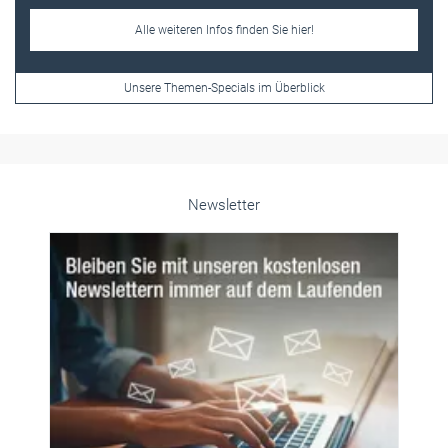
Newsletter
© PeopleImages/istockphoto.com