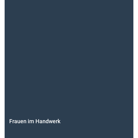
Frauen im Handwerk
Alle weiteren Infos finden Sie hier!
Unsere Themen-Specials im Überblick