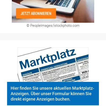
© PeopleImages/istockphoto.com