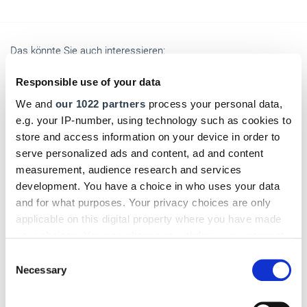
Das könnte Sie auch interessieren:
Responsible use of your data
We and
our 1022 partners
process your personal data,
e.g. your IP-number, using technology such as cookies to
store and access information on your device in order to
serve personalized ads and content, ad and content
measurement, audience research and services
development. You have a choice in who uses your data
and for what purposes. Your privacy choices are only
applicable on this digital property where you have made
your choices. You can change or withdraw your consent
any time from the Cookie Declaration or by clicking on
Consent
the Privacy trigger icon.
Necessary
Selection
If you allow, we would also like to: