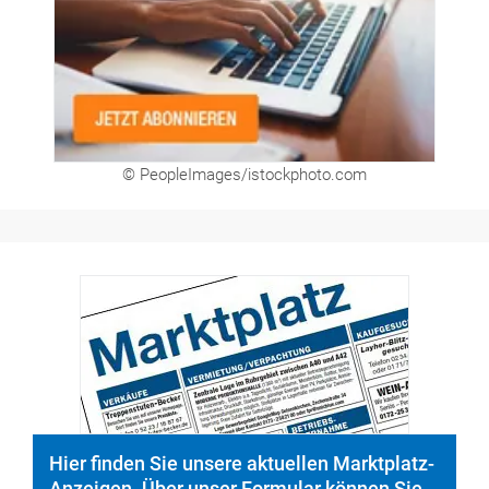
© PeopleImages/istockphoto.com