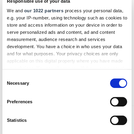
Responsible use of your data
We and
our 1022 partners
process your personal data,
Verlosung
e.g. your IP-number, using technology such as cookies to
Für interessierte angrenzende Gewerke verlost das
store and access information on your device in order to
serve personalized ads and content, ad and content
Deutsche Handwerksblatt 20 kostenlose Eintrittskarten zur
measurement, audience research and services
digitalen ISH. Einfach bis zum 18. März das
development. You have a choice in who uses your data
Teilnahmeformular ausfüllen und gewinnen!
and for what purposes. Your privacy choices are only
...
applicable on this digital property where you have made
your choices. You can change or withdraw your consent
Bitte einen Moment Geduld.
any time from the Cookie Declaration or by clicking on
Consent
Das
Kontaktformular
wird geladen ...
the Privacy trigger icon.
Necessary
Selection
Text:
Claudia Stemick
/
handwerksblatt.de
If you allow, we would also like to:
Preferences
Collect information about your geographical location
which can be accurate to within several meters
Identify your device by actively scanning it for
Statistics
specific characteristics (fingerprinting)