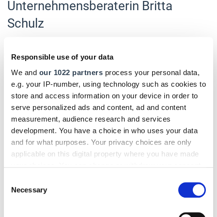
Unternehmensberaterin Britta
Schulz
Immer mehr
Betriebsinhaber lassen sich in puncto
Mitarbeiterbindung beraten
. Denn in immer mehr
Responsible use of your data
Handwerksbranchen macht sich der
Fachkräftemangel
We and
our 1022 partners
process your personal data,
bemerkbar
– so die Beobachtung von
Britta Schulz,
e.g. your IP-number, using technology such as cookies to
Unternehmensberaterin
bei der Handwerkskammer
store and access information on your device in order to
Münster. Sie ist davon überzeugt:
Handwerksbetriebe
serve personalized ads and content, ad and content
können durchaus gegenüber Großkonzernen als
measurement, audience research and services
attraktive Arbeitgeber punkten
.
development. You have a choice in who uses your data
and for what purposes. Your privacy choices are only
applicable on this digital property where you have made
your choices. You can change or withdraw your consent
any time from the Cookie Declaration or by clicking on
Consent
the Privacy trigger icon.
Necessary
Selection
If you allow, we would also like to: