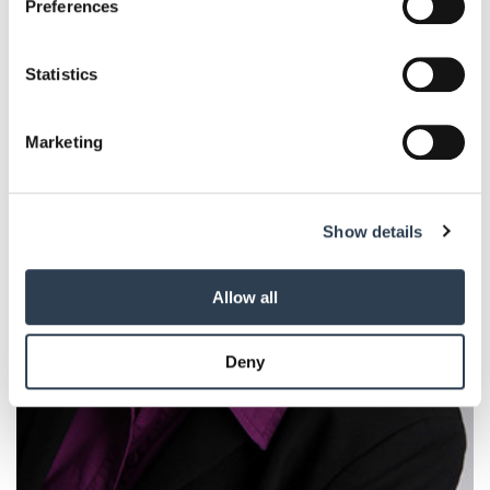
Preferences
Collect information about your geographical location
which can be accurate to within several meters
Identify your device by actively scanning it for
Statistics
specific characteristics (fingerprinting)
Find out more about how your personal data is processed
Marketing
and set your preferences in the
details section
.
We use cookies to personalise content and ads, to
Show details
provide social media features and to analyse our traffic.
We also share information about your use of our site with
our social media, advertising and analytics partners who
Allow all
may combine it with other information that you’ve
provided to them or that they’ve collected from your use
Deny
of their services.
Weitere Informationen:
Impressum
Datenschutz