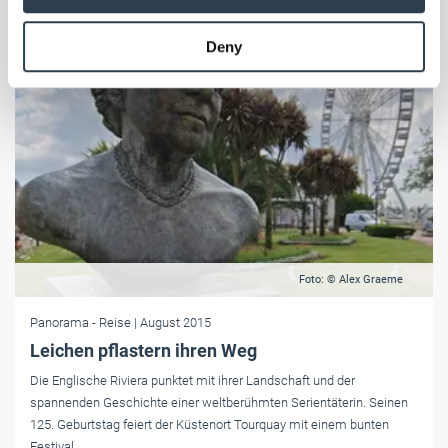
may combine it with other information that you’ve
provided to them or that they’ve collected from your use
Deny
of their services.
Weitere Informationen:
Impressum
Datenschutz
Foto: © Alex Graeme
Panorama
- Reise
| August 2015
Leichen pflastern ihren Weg
Die Englische Riviera punktet mit ihrer Landschaft und der
spannenden Geschichte einer weltberühmten Serientäterin. Seinen
125. Geburtstag feiert der Küstenort Tourquay mit einem bunten
Festival.