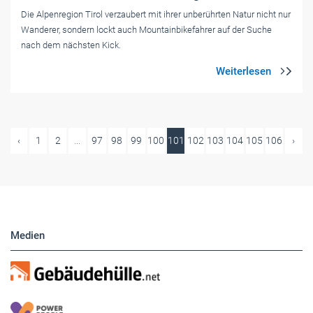
Die Alpenregion Tirol verzaubert mit ihrer unberührten Natur nicht nur
Wanderer, sondern lockt auch Mountainbikefahrer auf der Suche
nach dem nächsten Kick.
‹
1
2
...
97
98
99
100
101
102
103
104
105
106
›
Medien