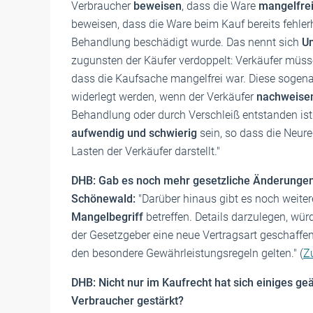
Verbraucher
beweisen
, dass die Ware
mangelfre
beweisen, dass die Ware beim Kauf bereits fehler
Behandlung beschädigt wurde. Das nennt sich
Um
zugunsten der Käufer verdoppelt: Verkäufer müs
dass die Kaufsache mangelfrei war. Diese sogen
widerlegt werden, wenn der Verkäufer
nachweise
Behandlung oder durch Verschleiß entstanden ist
aufwendig und schwierig
sein, so dass die Neur
Lasten der Verkäufer darstellt."
DHB: Gab es noch mehr gesetzliche Änderunge
Schönewald:
"Darüber hinaus gibt es noch weite
Mangelbegriff
betreffen. Details darzulegen, wür
der Gesetzgeber eine neue Vertragsart geschaffe
den besondere Gewährleistungsregeln gelten." (
Z
DHB: Nicht nur im Kaufrecht hat sich einiges ge
Verbraucher gestärkt?