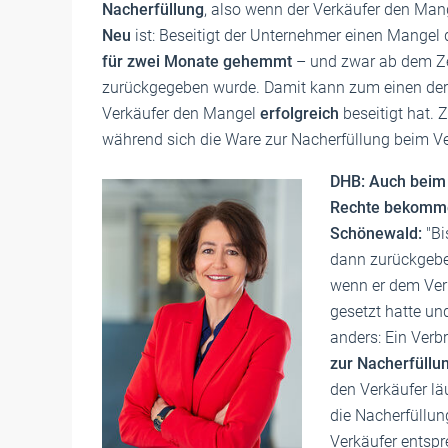
Nacherfüllung
, also wenn der Verkäufer den Mang
Neu
ist: Beseitigt der Unternehmer einen Mangel d
für zwei Monate gehemmt
– und zwar ab dem Ze
zurückgegeben wurde. Damit kann zum einen der
Verkäufer den Mangel
erfolgreich
beseitigt hat. 
während sich die Ware zur Nacherfüllung beim Ver
DHB: Auch beim 
Rechte bekomm
Schönewald:
"Bi
dann zurückgebe
wenn er dem Ver
gesetzt hatte und
anders: Ein Verb
zur Nacherfüllu
den Verkäufer lä
die Nacherfüllung
Verkäufer entspr