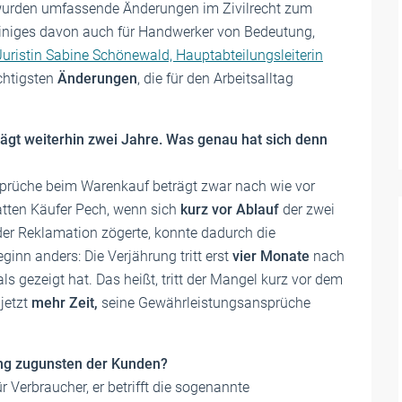
wurden umfassende Änderungen im Zivilrecht zum
einiges davon auch für Handwerker von Bedeutung,
Juristin Sabine Schönewald, Hauptabteilungsleiterin
ichtigsten
Änderungen
, die für den Arbeitsalltag
rägt weiterhin zwei Jahre. Was genau hat sich denn
sprüche beim Warenkauf beträgt zwar nach wie vor
atten Käufer Pech, wenn sich
kurz vor Ablauf
der zwei
der Reklamation zögerte, konnte dadurch die
eginn anders: Die Verjährung tritt erst
vier Monate
nach
s gezeigt hat. Das heißt, tritt der Mangel kurz vor dem
 jetzt
mehr Zeit,
seine Gewährleistungsansprüche
ung zugunsten der Kunden?
r Verbraucher, er betrifft die sogenannte