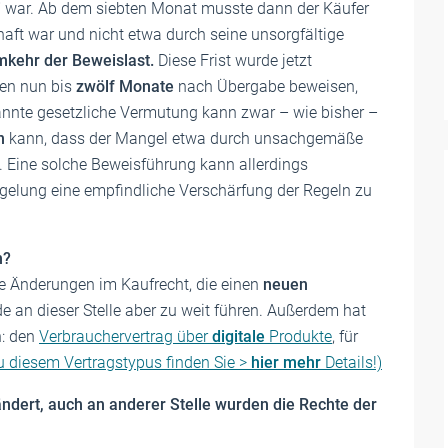
i
war. Ab dem siebten Monat musste dann der Käufer
haft war und nicht etwa durch seine unsorgfältige
kehr der Beweislast.
Diese Frist wurde jetzt
sen nun bis
zwölf Monate
nach Übergabe beweisen,
annte gesetzliche Vermutung kann zwar – wie bisher –
n
kann, dass der Mangel etwa durch unsachgemäße
. Eine solche Beweisführung kann allerdings
egelung eine empfindliche Verschärfung der Regeln zu
n?
re Änderungen im Kaufrecht, die einen
neuen
de an dieser Stelle aber zu weit führen. Außerdem hat
n: den
Verbrauchervertrag über
digitale
Produkte
, für
u diesem Vertragstypus finden Sie >
hier mehr
Details!)
ändert, auch an anderer Stelle wurden die Rechte der