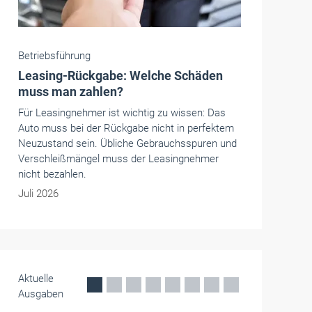
Betriebsführung
Rentenversicherung: Minijobber haben
jetzt die Wahl
Seit Juli 2026 können Minijobber die Befreiung
von der Rentenversicherung erstmals widerrufen
und wieder eigene Beiträge einzahlen. Bisher war
diese Wahl nicht zu ändern. Was Arbeitgeber nun
wissen müssen.
Juli 2026
Aktuelle
Ausgaben