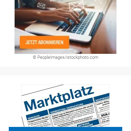
© PeopleImages/istockphoto.com