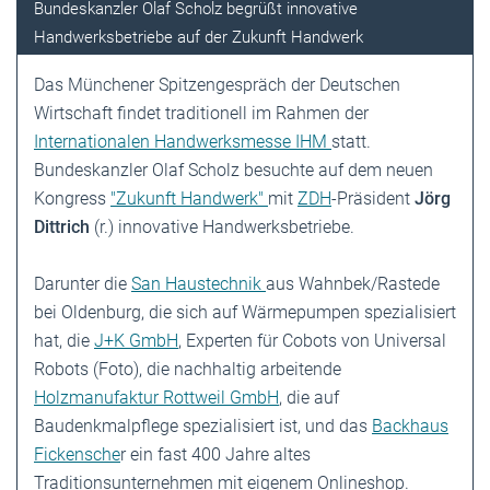
Bundeskanzler Olaf Scholz begrüßt innovative
Handwerksbetriebe auf der Zukunft Handwerk
Das Münchener Spitzengespräch der Deutschen
Wirtschaft findet traditionell im Rahmen der
Internationalen Handwerksmesse IHM
statt.
Bundeskanzler Olaf Scholz besuchte auf dem neuen
Kongress
"Zukunft Handwerk"
mit
ZDH
-Präsident
Jörg
Dittrich
(r.) innovative Handwerksbetriebe.
Darunter die
San Haustechnik
aus Wahnbek/Rastede
bei Oldenburg, die sich auf Wärmepumpen spezialisiert
hat, die
J+K GmbH
, Experten für Cobots von Universal
Robots (Foto), die nachhaltig arbeitende
Holzmanufaktur Rottweil GmbH
, die auf
Baudenkmalpflege spezialisiert ist, und das
Backhaus
Fickensche
r ein fast 400 Jahre altes
Traditionsunternehmen mit eigenem Onlineshop.