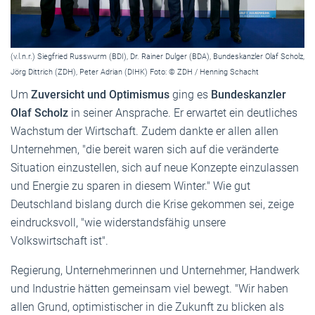
(v.l.n.r.) Siegfried Russwurm (BDI), Dr. Rainer Dulger (BDA), Bundeskanzler Olaf Scholz,
Jörg Dittrich (ZDH), Peter Adrian (DIHK) Foto: © ZDH / Henning Schacht
Um
Zuversicht und Optimismus
ging es
Bundeskanzler
Olaf Scholz
in seiner Ansprache. Er erwartet ein deutliches
Wachstum der Wirtschaft. Zudem dankte er allen allen
Unternehmen, "die bereit waren sich auf die veränderte
Situation einzustellen, sich auf neue Konzepte einzulassen
und Energie zu sparen in diesem Winter." Wie gut
Deutschland bislang durch die Krise gekommen sei, zeige
eindrucksvoll, "wie widerstandsfähig unsere
Volkswirtschaft ist".
Regierung, Unternehmerinnen und Unternehmer, Handwerk
und Industrie hätten gemeinsam viel bewegt. "Wir haben
allen Grund, optimistischer in die Zukunft zu blicken als