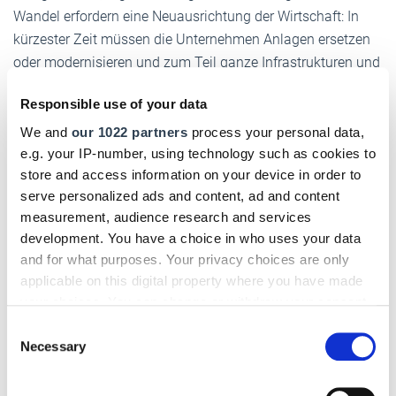
Wandel erfordern eine Neuausrichtung der Wirtschaft: In
kürzester Zeit müssen die Unternehmen Anlagen ersetzen
oder modernisieren und zum Teil ganze Infrastrukturen und
Logistikketten neu aufbauen. Vom neuen Deutschland-
Responsible use of your data
Tempo spüren die Unternehmen bislang zu wenig. Der
schnelle Aufbau der LNG-Terminals ist bislang eine – wenn
We and
our 1022 partners
process your personal data,
e.g. your IP-number, using technology such as cookies to
auch wichtige – Ausnahme.
store and access information on your device in order to
Alltag sind komplizierte Vorgaben und Verfahren, die für die
serve personalized ads and content, ad and content
Breite der Wirtschaft relevanten Themen wie
measurement, audience research and services
Wohnungsbau, Gewerbe- und Industriebauten sowie
development. You have a choice in who uses your data
and for what purposes. Your privacy choices are only
Energie-, Breitband- und Verkehrsinfrastruktur bleiben auf
applicable on this digital property where you have made
der Strecke. Wo Prozesse Jahre oder gar Jahrzehnte
your choices. You can change or withdraw your consent
brauchen, reicht die angestrebte Halbierung der Verfahren
any time from the Cookie Declaration or by clicking on
Consent
nicht aus.
the Privacy trigger icon.
Necessary
Selection
Ziel muss eine Verkürzung auf wenige Monate sein. Das
If you allow, we would also like to:
kann durch Digitalisierung und Standardisierung, gerade