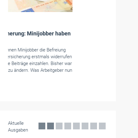
Die Handwerkskammern in Deutschland -
HWK
Münster
Handwerksunternehmer wünschen
Wahlfreiheit bei der Altersvorsorge
Das Handwerk im Kammerbezirk Münster steht
einer Reform der Altersvorsorge für
Selbstständige grundsätzlich offen gegenüber.
Das hat eine HWK-Umfrage ergeben.
Juli 2026
Aktuelle
Ausgaben