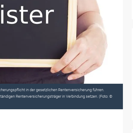
herungspflicht in der gesetzlichen Rentenversicherung führen.
tändigen Rentenversicherungsträger in Verbindung setzen. (Foto: ©