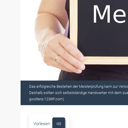
Das erfolgreiche Bestehen der Meisterprüfung kann zur Versic
Deshalb sollten sich selbstständige Handwerker mit dem zus
gwolters/123RF.com)
Vorlesen: