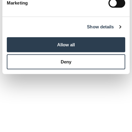
Marketing
and set your preferences in the
details section
.
We use cookies to personalise content and ads, to
Show details
provide social media features and to analyse our traffic.
We also share information about your use of our site with
our social media, advertising and analytics partners who
Allow all
may combine it with other information that you’ve
provided to them or that they’ve collected from your use
Deny
of their services.
Weitere Informationen:
Impressum
Datenschutz
Betriebsführung
Offene Mängel? Dann ist der Werklohn noch
nicht fällig!
Hat das Werk noch Mängel, ist der Werklohn noch nicht fällig. Selbst
dann, wenn die Abnahme bereits stattgefunden hat, stellte der
Bundesgerichtshof klar.