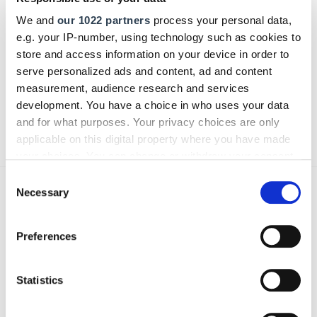
We and
our 1022 partners
process your personal data,
Bitte geben Sie "Kommentar" rückwärts ein.
e.g. your IP-number, using technology such as cookies to
store and access information on your device in order to
serve personalized ads and content, ad and content
measurement, audience research and services
development. You have a choice in who uses your data
Absenden
and for what purposes. Your privacy choices are only
applicable on this digital property where you have made
your choices. You can change or withdraw your consent
any time from the Cookie Declaration or by clicking on
Consent
the Privacy trigger icon.
Necessary
Selection
Das könnte Sie auch interessieren:
If you allow, we would also like to:
Preferences
Collect information about your geographical location
which can be accurate to within several meters
Identify your device by actively scanning it for
Statistics
specific characteristics (fingerprinting)
Find out more about how your personal data is processed