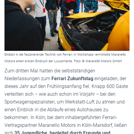
Einblick in die faszinierende Technik von Ferrari: In Workshops vermittelte Maranello
Motors einen ersten Eindruck der Luxusmarke. Foto: © Maranello Motors GmbH
Zum dritten Mal hatten die selbstständigen
Niederlassungen zum
Ferrari Zukunftstag
eingeladen, der
dieses Jahr auf den Frühlingsanfang fiel. Knapp 600 Gäste
verteilten sich – wie auch schon im Vorjahr – bei den
Sportwagenspezialisten, um Werkstatt-Luft zu atmen und
einen Einblick in die Abläufe eines Autohauses zu
bekommen. In Köln, bei dem inhabergeführten Ferrari-
Vertragspartner Maranello Motors in Köln-Marsdorf, ließen
sich
35 Jugendliche, begleitet durch Freunde und