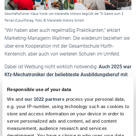
Geschäftsführer Klaus Kordt von Maranello Motors begrüßt die 70 Gäste zum 3.
Ferrari-Zukunftstag. Foto: © Maranello Motors GmbH
"Wir haben aber auch regelmäßig Praktikanten," erklärt
Marketing-Managerin Wallmen. Die wiederum beziehen sie
über eine Kooperation mit der Gesamtschule Hürth-
Kentenich, aber auch von weiteren Schulen im Umfeld.
Dabei ist Werbung nicht wirklich notwendig:
Auch 2025 war
Kfz-Mechatroniker der beliebteste Ausbildungsberuf mit
rund 24.000 Neuverträgen
– und seine Karriere bei einer
Responsible use of your data
Marke wie Ferrari starten zu dürfen, ist schon das ganz
große Los.
We and
our 1022 partners
process your personal data,
e.g. your IP-number, using technology such as cookies to
DHB jetzt auch digital!
store and access information on your device in order to
serve personalized ads and content, ad and content
Einfach hier klicken und für das digitale Deutsche
measurement, audience research and services
Handwerksblatt (DHB) registrieren!
development. You have a choice in who uses your data