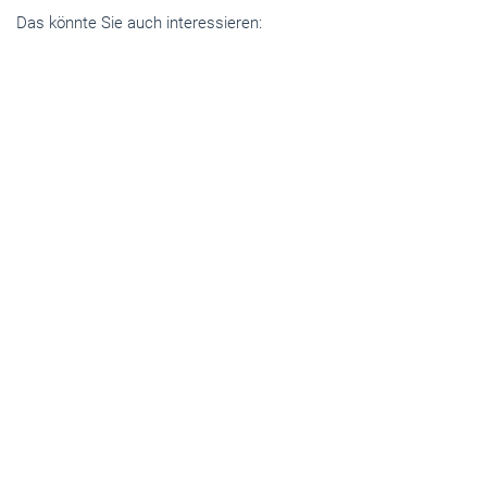
Das könnte Sie auch interessieren:
Handwerkspolitik
Neue Vereinbarung zum Start des Sommers der
Berufsausbildung