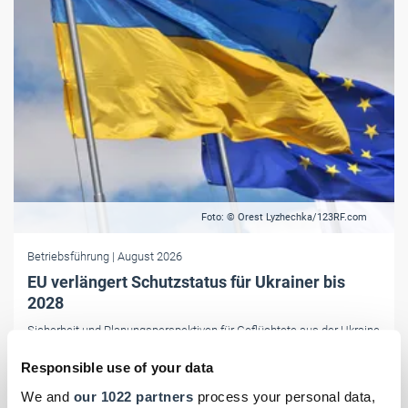
Foto: © Orest Lyzhechka/123RF.com
Betriebsführung
| August 2026
EU verlängert Schutzstatus für Ukrainer bis
2028
Sicherheit und Planungsperspektiven für Geflüchtete aus der Ukraine
und auch für deren Arbeitgeber: Die EU verlängert den
Responsible use of your data
vorübergehenden Schutzstatus bis März 2028.
We and
our 1022 partners
process your personal data,