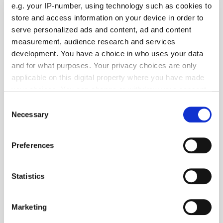
e.g. your IP-number, using technology such as cookies to
store and access information on your device in order to
serve personalized ads and content, ad and content
measurement, audience research and services
development. You have a choice in who uses your data
and for what purposes. Your privacy choices are only
applicable on this digital property where you have made
your choices. You can change or withdraw your consent
any time from the Cookie Declaration or by clicking on
Consent
the Privacy trigger icon.
Necessary
Selection
If you allow, we would also like to:
Preferences
Collect information about your geographical location
which can be accurate to within several meters
Foto: © rioblanco/123RF.com
Identify your device by actively scanning it for
Statistics
Betriebsführung
| August 2026
specific characteristics (fingerprinting)
Online-Rechner für die neue Heizungsförderung
Find out more about how your personal data is processed
Marketing
and set your preferences in the
details section
.
Bekomme ich die neue Heizungsförderung und wenn ja, in welcher