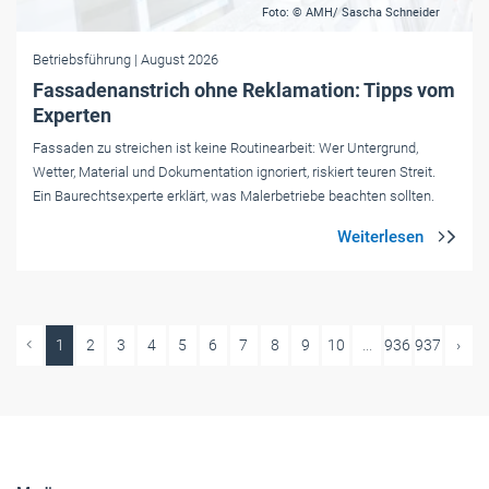
Foto: © AMH/ Sascha Schneider
Betriebsführung
| August 2026
Fassadenanstrich ohne Reklamation: Tipps vom
Experten
Fassaden zu streichen ist keine Routinearbeit: Wer Untergrund,
Wetter, Material und Dokumentation ignoriert, riskiert teuren Streit.
Ein Baurechtsexperte erklärt, was Malerbetriebe beachten sollten.
1
2
3
4
5
6
7
8
9
10
...
936
937
›