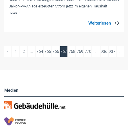
Balkon-PV-Anlage erzeugten Strom jetzt im eigenen Haushalt
nutzen.
‹
1
2
...
764
765
766
767
768
769
770
...
936
937
›
Medien