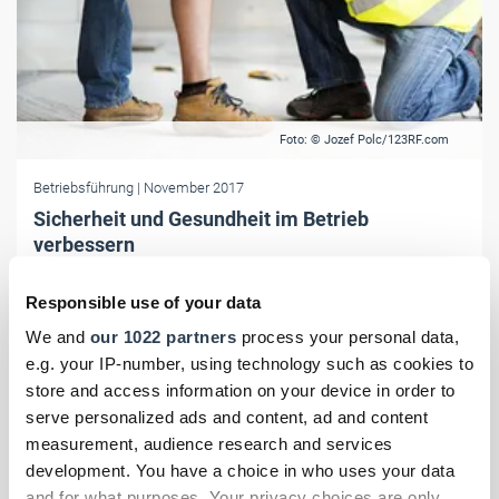
Foto: © Jozef Polc/123RF.com
Betriebsführung
| November 2017
Sicherheit und Gesundheit im Betrieb
verbessern
Laut einer Umfrage findet jeder zweite Beschäftigte, dass die
Responsible use of your data
Themen Gesundheit und Sicherheit im Betrieb zu kurz kommen. Eine
Präventionskampagne will gegensteuern.
We and
our 1022 partners
process your personal data,
e.g. your IP-number, using technology such as cookies to
store and access information on your device in order to
serve personalized ads and content, ad and content
measurement, audience research and services
development. You have a choice in who uses your data
and for what purposes. Your privacy choices are only