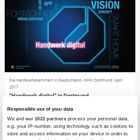
Die Handwerkskammern in Deutschland
- HWK Dortmund
| April
2017
"Handwerk digital" in Dortmund
Ob bei der Kundenkommunikation, innerhalb der Produktion oder bei
Responsible use of your data
der Entwicklung neuer Geschäftsmodelle: Handwerk 4.0 hält in alle
We and
our 1022 partners
process your personal data,
Unternehmensbereiche Einzug.
e.g. your IP-number, using technology such as cookies to
store and access information on your device in order to