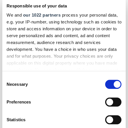
Der Prognos Zukunftsatlas 2025 zeigt, wie sich die Kreise und Städte
Responsible use of your data
im Kammerbezirk Münster im bundesweiten Vergleich behaupten.
Für das Handwerk ergeben sich daraus Chancen und
We and
our 1022 partners
process your personal data,
Herausforderungen.
e.g. your IP-number, using technology such as cookies to
store and access information on your device in order to
serve personalized ads and content, ad and content
measurement, audience research and services
development. You have a choice in who uses your data
and for what purposes. Your privacy choices are only
applicable on this digital property where you have made
your choices. You can change or withdraw your consent
any time from the Cookie Declaration or by clicking on
Consent
the Privacy trigger icon.
Necessary
Selection
If you allow, we would also like to:
Preferences
Collect information about your geographical location
which can be accurate to within several meters
Identify your device by actively scanning it for
Statistics
Foto: © Andreas Buck
specific characteristics (fingerprinting)