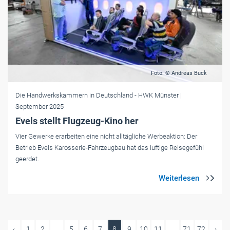
Foto: © Andreas Buck
Die Handwerkskammern in Deutschland
- HWK Münster
|
September 2025
Evels stellt Flugzeug-Kino her
Vier Gewerke erarbeiten eine nicht alltägliche Werbeaktion: Der
Betrieb Evels Karosserie-Fahrzeugbau hat das luftige Reisegefühl
geerdet.
‹
1
2
...
5
6
7
8
9
10
11
...
71
72
›