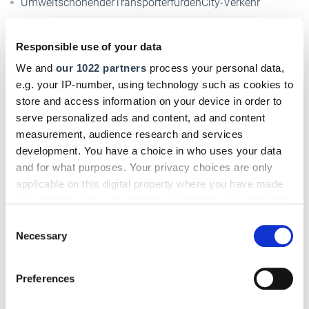
UmweltschonenderTransporterfürdenCity-Verkehr
Lithium-IonenBatterieZ.E.33mithoher
Energiedichte
Responsible use of your data
Elektromotor mit 57 kW/76 PS
We and
our 1022 partners
process your personal data,
Komfortables Laden per Wallbox
e.g. your IP-number, using technology such as cookies to
store and access information on your device in order to
Drei Radstände, drei Längen, zwei Laderaumhöhen
serve personalized ads and content, ad and content
Kastenwagen mit bis zu 12,5 m3 Laderaum***
measurement, audience research and services
Seitliche Schiebetür
development. You have a choice in who uses your data
Bis 1.460 kg Zuladung
and for what purposes. Your privacy choices are only
applicable on this digital property where you have made
Bedienfreundliches Getriebe mit konstanter
Untersetzung
your choices. You can change or withdraw your consent
any time from the Cookie Declaration or by clicking on
Consent
the Privacy trigger icon.
Necessary
Selection
Highlights Renault Kangoo Z.E.
If you allow, we would also like to:
Bis 230 km Reichweite nach WLTP*
Preferences
Collect information about your geographical location
Wärmepumpe für energieeffiziente Klimatisierung
which can be accurate to within several meters