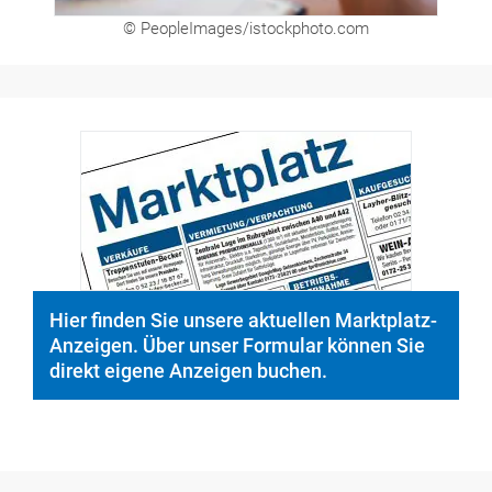
© PeopleImages/istockphoto.com