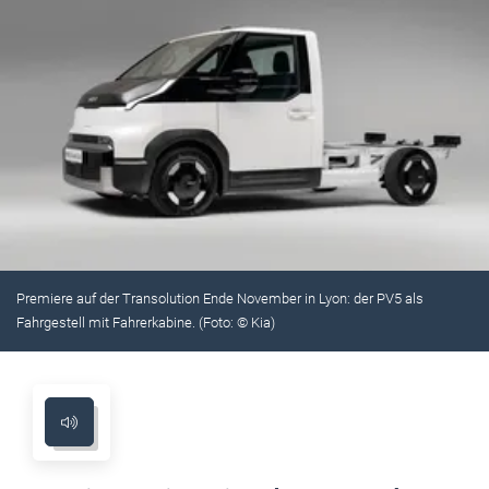
Premiere auf der Transolution Ende November in Lyon: der PV5 als
Fahrgestell mit Fahrerkabine. (Foto: © Kia)