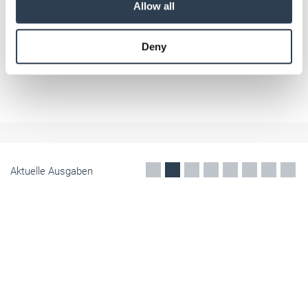
Allow all
may combine it with other information that you’ve
provided to them or that they’ve collected from your use
Deny
of their services.
Weitere Informationen:
Impressum
Datenschutz
Mobilität -
Elektroantriebe
Kleiner Lieferwagen von KGM: Der Torres EVX
Cargo Van
Kleiner Lieferwagen gefällig? KGM macht den elektrischen Torres
EVX zum Cargo Van: Er bietet viel Stauraum, bis zu 498 Kilometer
Reichweite und bleibt dabei alltagstauglich wie ein Pkw.
Mai 2026
Aktuelle Ausgaben