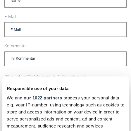
E-Mail
Kommentar
Bitte geben Sie "Kommentar" rückwärts ein.
Responsible use of your data
We and
our 1022 partners
process your personal data,
e.g. your IP-number, using technology such as cookies to
store and access information on your device in order to
Absenden
serve personalized ads and content, ad and content
measurement, audience research and services