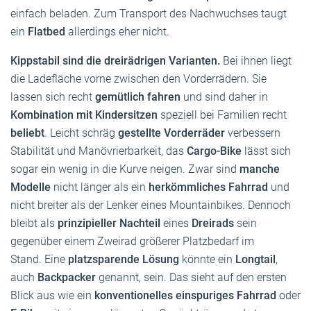
einfach beladen. Zum Transport des Nachwuchses taugt
ein
Flatbed
allerdings eher nicht.
Kippstabil sind die dreirädrigen Varianten.
Bei ihnen liegt
die Ladefläche vorne zwischen den Vorderrädern. Sie
lassen sich recht
gemütlich fahren
und sind daher in
Kombination mit Kindersitzen
speziell bei Familien recht
beliebt
. Leicht schräg
gestellte Vorderräder
verbessern
Stabilität und Manövrierbarkeit, das
Cargo-Bike
lässt sich
sogar ein wenig in die Kurve neigen. Zwar sind
manche
Modelle
nicht länger als ein
herkömmliches Fahrrad
und
nicht breiter als der Lenker eines Mountainbikes. Dennoch
bleibt als
prinzipieller Nachteil
eines
Dreirads
sein
gegenüber einem Zweirad größerer Platzbedarf im
Stand. Eine
platzsparende Lösung
könnte ein
Longtail
,
auch
Backpacker
genannt, sein. Das sieht auf den ersten
Blick aus wie ein
konventionelles einspuriges Fahrrad
oder