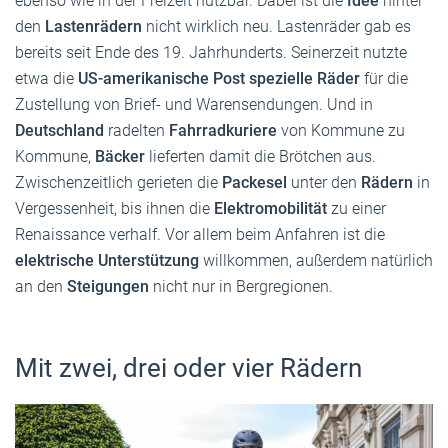
ebenso wie in der Freizeit nutzbar. Dabei ist die
Idee
hinter
den
Lastenrädern
nicht wirklich neu. Lastenräder gab es
bereits seit Ende des 19. Jahrhunderts. Seinerzeit nutzte
etwa die
US-amerikanische Post spezielle Räder
für die
Zustellung von Brief- und Warensendungen. Und in
Deutschland
radelten
Fahrradkuriere
von Kommune zu
Kommune,
Bäcker
lieferten damit die Brötchen aus.
Zwischenzeitlich gerieten die
Packesel
unter den
Rädern
in
Vergessenheit, bis ihnen die
Elektromobilität
zu einer
Renaissance verhalf. Vor allem beim Anfahren ist die
elektrische Unterstützung
willkommen, außerdem natürlich
an den
Steigungen
nicht nur in Bergregionen.
Mit zwei, drei oder vier Rädern