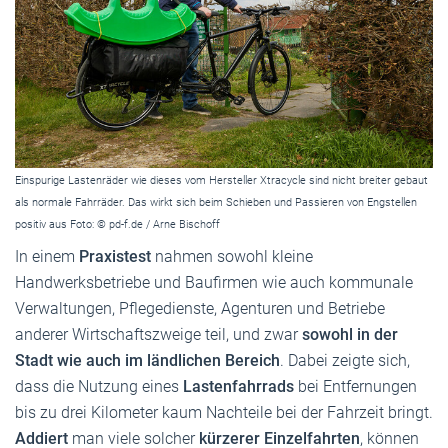
Einspurige Lastenräder wie dieses vom Hersteller Xtracycle sind nicht breiter gebaut
als normale Fahrräder. Das wirkt sich beim Schieben und Passieren von Engstellen
positiv aus Foto: © pd-f.de / Arne Bischoff
In einem
Praxistest
nahmen sowohl kleine
Handwerksbetriebe und Baufirmen wie auch kommunale
Verwaltungen, Pflegedienste, Agenturen und Betriebe
anderer Wirtschaftszweige teil, und zwar
sowohl in der
Stadt wie auch im ländlichen Bereich
. Dabei zeigte sich,
dass die Nutzung eines
Lastenfahrrads
bei Entfernungen
bis zu drei Kilometer kaum Nachteile bei der Fahrzeit bringt.
Addiert
man viele solcher
kürzerer Einzelfahrten
, können