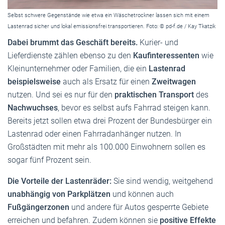
Selbst schwere Gegenstände wie etwa ein Wäschetrockner lassen sich mit einem
Lastenrad sicher und lokal emissionsfrei transportieren. Foto: © pd-f.de / Kay Tkatzik
Dabei brummt das Geschäft bereits.
Kurier- und
Lieferdienste zählen ebenso zu den
Kaufinteressenten
wie
Kleinunternehmer oder Familien, die ein
Lastenrad
beispielsweise
auch als Ersatz für einen
Zweitwagen
nutzen. Und sei es nur für den
praktischen Transport
des
Nachwuchses
, bevor es selbst aufs Fahrrad steigen kann.
Bereits jetzt sollen etwa drei Prozent der Bundesbürger ein
Lastenrad oder einen Fahrradanhänger nutzen. In
Großstädten mit mehr als 100.000 Einwohnern sollen es
sogar fünf Prozent sein.
Die Vorteile der Lastenräder:
Sie sind wendig, weitgehend
unabhängig von Parkplätzen
und können auch
Fußgängerzonen
und andere für Autos gesperrte Gebiete
erreichen und befahren. Zudem können sie
positive Effekte