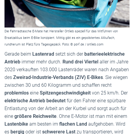
Die Fahrradtasche E-Mate hat Hersteller Ortlieb speziell für das Mitführen von
Ersatzakkus beim E-Bike konzipiert. Mittig gibt es ein gepolstertes Akkufach,
rundherum ist Platz fürs Tagesgepäck. Foto: © pd-f.de / ortlieb.com
Gerade beim
Lastenrad
setzt sich der
batterieelektrische
Antrieb
immer mehr durch.
Rund drei Viertel
aller im Jahre
2020 verkauften 103.000 Lastenräder waren nach Angaben
des
Zweirad-Industrie-Verbands (ZIV) E-Bikes
. Sie wiegen
zwischen 30 und 60 Kilogramm und schaffen recht
problemlos
eine
Spitzengeschwindigkeit
von 25 km/h. Der
elektrische Antrieb bedeutet
für den Fahrer eine spürbare
Entlastung von der Arbeit an der Kurbel und sorgt auch für
eine
größere Reichweite
. Ohne E-Motor ist man mit einem
Lastenbike
am besten im
flachen Land
aufgehoben. Wird
es
bergig
oder ist
schwerere Last
zu transportieren, wird