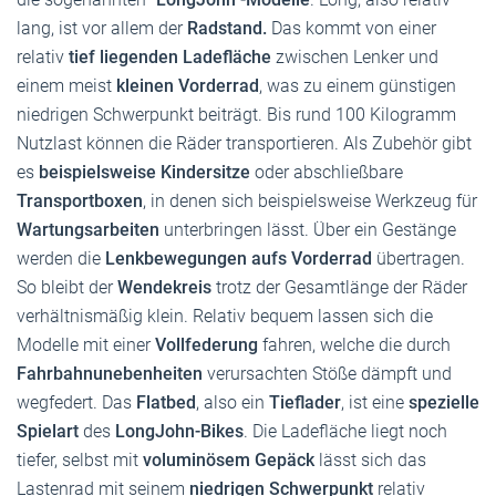
lang, ist vor allem der
Radstand.
Das kommt von einer
relativ
tief
liegenden Ladefläche
zwischen Lenker und
einem meist
kleinen Vorderrad
, was zu einem günstigen
niedrigen Schwerpunkt beiträgt. Bis rund 100 Kilogramm
Nutzlast können die Räder transportieren. Als Zubehör gibt
es
beispielsweise Kindersitze
oder abschließbare
Transportboxen
, in denen sich beispielsweise Werkzeug für
Wartungsarbeiten
unterbringen lässt. Über ein Gestänge
werden die
Lenkbewegungen aufs Vorderrad
übertragen.
So bleibt der
Wendekreis
trotz der Gesamtlänge der Räder
verhältnismäßig klein. Relativ bequem lassen sich die
Modelle mit einer
Vollfederung
fahren, welche die durch
Fahrbahnunebenheiten
verursachten Stöße dämpft und
wegfedert. Das
Flatbed
, also ein
Tieflader
, ist eine
spezielle
Spielart
des
LongJohn-Bikes
. Die Ladefläche liegt noch
tiefer, selbst mit
voluminösem Gepäck
lässt sich das
Lastenrad mit seinem
niedrigen Schwerpunkt
relativ