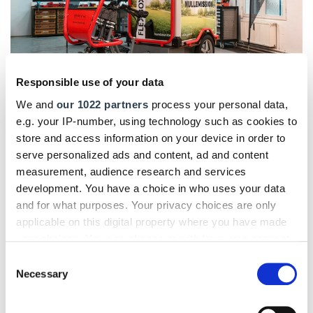
Responsible use of your data
We and
our 1022 partners
process your personal data,
e.g. your IP-number, using technology such as cookies to
In vielen Fällen kann ein Lastenrad das Auto ersetzen. Etwa das Bring von Bayk aus
store and access information on your device in order to
Regensburg mit dem FlexBox Kofferaufbau von Humbaur. Der bietet Platz für eine
serve personalized ads and content, ad and content
Europalette. Nettopreise: Ab 8.058,82 Euro für das Bike, ab 1.336,13 Euro für die
Cargobox. Foto: © Humbaur
measurement, audience research and services
development. You have a choice in who uses your data
Adressieren die genannten Beispiele vor allem
private
and for what purposes. Your privacy choices are only
Nutzer
, so gibt es auch einen
wachsenden Bedarf
für
applicable on this digital property where you have made
gewerbliche Lastenräder. Neben den
klassischen
your choices. You can change or withdraw your consent
"Bäckerrädern"
mit einem Korb über dem Vorderrad werden
any time from the Cookie Declaration or by clicking on
Consent
verstärkt
auch
Dreiräder
oder Vierräder mit einer
großen
the Privacy trigger icon.
Necessary
Selection
Ladefläche
zwischen den
Hinterrädern
offeriert. Für diese
Bikes
gibt es
Transportboxen
mit rund einem Kubikmeter
If you allow, we would also like to: