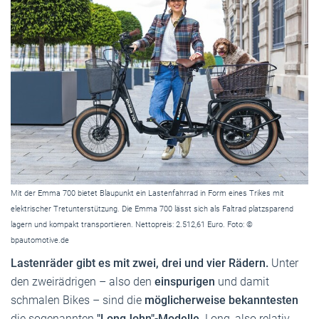
Mit der Emma 700 bietet Blaupunkt ein Lastenfahrrad in Form eines Trikes mit
elektrischer Tretunterstützung. Die Emma 700 lässt sich als Faltrad platzsparend
lagern und kompakt transportieren. Nettopreis: 2.512,61 Euro. Foto: ©
bpautomotive.de
Lastenräder gibt es mit zwei, drei und vier Rädern.
Unter
den zweirädrigen – also den
einspurigen
und damit
schmalen Bikes – sind die
möglicherweise bekanntesten
die sogenannten
"LongJohn"-Modelle
. Long, also relativ