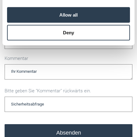
We also share information about your use of our site with
our social media, advertising and analytics partners who
Allow all
may combine it with other information that you’ve
provided to them or that they’ve collected from your use
E-Mail
Deny
of their services.
Weitere Informationen:
Impressum
Datenschutz
Kommentar
Bitte geben Sie "Kommentar" rückwärts ein.
Absenden