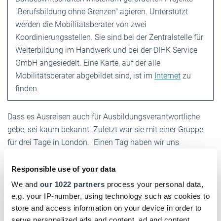
"Berufsbildung ohne Grenzen" agieren. Unterstützt
werden die Mobilitätsberater von zwei
Koordinierungsstellen. Sie sind bei der Zentralstelle für
Weiterbildung im Handwerk und bei der DIHK Service
GmbH angesiedelt. Eine Karte, auf der alle
Mobilitätsberater abgebildet sind, ist im
Internet
zu
finden.
Dass es Ausreisen auch für Ausbildungsverantwortliche
gebe, sei kaum bekannt. Zuletzt war sie mit einer Gruppe
für drei Tage in London. "Einen Tag haben wir uns
angeschaut, wie das Auslandspraktikum unserer Bäcker
und Konditoren bei Harrods organisiert ist." An zwei
Responsible use of your data
Berufsschulen haben sich die Multiplikatoren aus
We and
our 1022 partners
process your personal data,
Deutschland mit ihren englischen Kollegen über die
e.g. your IP-number, using technology such as cookies to
Berufsbildungssysteme ausgetauscht. "Das war für uns
store and access information on your device in order to
sehr spannend. Ich würde mich freuen, wenn wir künftig
serve personalized ads and content, ad and content