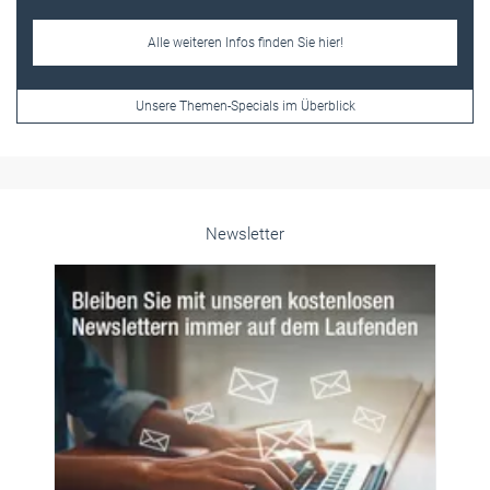
Newsletter
© PeopleImages/istockphoto.com