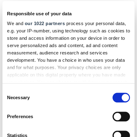
sei ein wichtiger Schritt, der aber nicht ausreiche, um
spürbare Effekte zu erzielen. "Der NKR greift in seinem
Responsible use of your data
Jahresbericht verschiedene Vorschläge und Forderungen
We and
our 1022 partners
process your personal data,
des Handwerks auf und weist der Bundesregierung damit
e.g. your IP-number, using technology such as cookies to
den
richtigen Weg
: Neben der konsequenten Umsetzung
store and access information on your device in order to
der angekündigten jährlichen Bürokratieentlastungsgesetze
serve personalized ads and content, ad and content
müssen Netto-Bürokratieabbauziele festgesetzt und
measurement, audience research and services
Praxischecks durch alle Ministerien verbindlich
development. You have a choice in who uses your data
and for what purposes. Your privacy choices are only
durchgeführt werden. Das Handwerk unterstützt die Politik
applicable on this digital property where you have made
dabei mit
seinen Vorschlägen und seiner Praxisexpertise
."
your choices. You can change or withdraw your consent
any time from the Cookie Declaration or by clicking on
DHB jetzt auch digital!
Consent
the Privacy trigger icon.
Necessary
Selection
Einfach hier klicken und für das digitale Deutsche
Handwerksblatt (DHB) registrieren!
If you allow, we would also like to:
Preferences
Collect information about your geographical location
which can be accurate to within several meters
Text:
Lars Otten
/
handwerksblatt.de
Identify your device by actively scanning it for
Statistics