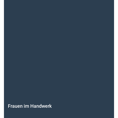
Frauen im Handwerk
Alle weiteren Infos finden Sie hier!
Unsere Themen-Specials im Überblick