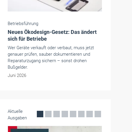
Betriebsführung
Innovationspreis RLP 2026: Das sind
die Gewinner aus Handwerk und
Industrie
Wirtschaftsminister Michael Ebling hat den
Innovationspreis Rheinland-Pfalz verliehen.
Preisträger in der Kategorie Handwerk ist die
Automation Steeg und Hoffmeyer GmbH aus
Budenheim.
Juli 2026
Aktuelle
Ausgaben