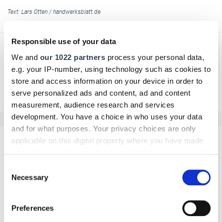
Text:
Lars Otten
/
handwerksblatt.de
Responsible use of your data
We and
our 1022 partners
process your personal data,
e.g. your IP-number, using technology such as cookies to
store and access information on your device in order to
Zurück zur Übersicht
serve personalized ads and content, ad and content
measurement, audience research and services
development. You have a choice in who uses your data
and for what purposes. Your privacy choices are only
applicable on this digital property where you have made
Kommentar schreiben
your choices. You can change or withdraw your consent
any time from the Cookie Declaration or by clicking on
Consent
Name
the Privacy trigger icon.
Necessary
Selection
If you allow, we would also like to:
Preferences
Collect information about your geographical location
E-Mail