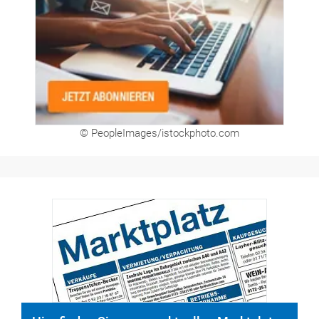
© PeopleImages/istockphoto.com