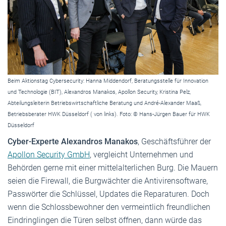
Beim Aktionstag Cybersecurity: Hanna Middendorf, Beratungsstelle für Innovation
und Technologie (BIT), Alexandros Manakos, Apollon Security, Kristina Pelz,
Abteilungsleiterin Betriebswirtschaftliche Beratung und André-Alexander Maaß,
Betriebsberater HWK Düsseldorf ( von links). Foto: © Hans-Jürgen Bauer für HWK
Düsseldorf
Cyber-Experte Alexandros Manakos
, Geschäftsführer der
Apollon Security GmbH
, vergleicht Unternehmen und
Behörden gerne mit einer mittelalterlichen Burg. Die Mauern
seien die Firewall, die Burgwächter die Antivirensoftware,
Passwörter die Schlüssel, Updates die Reparaturen. Doch
wenn die Schlossbewohner den vermeintlich freundlichen
Eindringlingen die Türen selbst öffnen, dann würde das