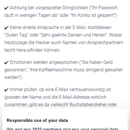
✔️ Achtung bei vorgespielter Dringlichkeit ("Ihr Passwort
läuft in wenigen Tagen ab" oder "Ihr Konto ist gesperrt")
✔️ Keine direkte Ansprache in der E-Mail, stattdessen
"Guten Tag" oder "Sehr geehrte Damen und Herren". Wobei
heutzutage die Hacker auch Namen von Ansprechpartnern
leicht herausfinden können.
✔️ Emotionen werden angesprochen ("Sie haben Geld
gewonnen", "Ihre Kaffeemaschine muss dringend gewartet
werden")
✔️ Immer prüfen, ob eine E-Mail vertrauenswürdig ist
(passen der Name und die E-Mail-Adresse wirklich
zusammen, gibt es da vielleicht Buchstabendreher oder
sonstige Ungereimtheiten)
Responsible use of your data
✔️ Hovering: Links sichtbar machen, indem man mit der
We and
our 1022 partners
process your personal data,