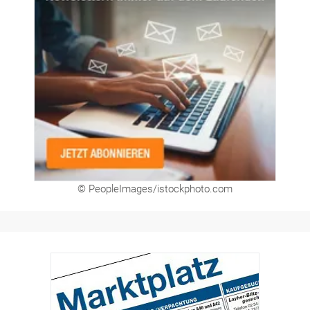
© PeopleImages/istockphoto.com