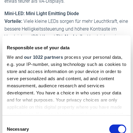
etwas teurer als VA-Displays.
Mini-LED: Mini Light Emitting Diode
Vorteile:
Viele kleine LEDs sorgen für mehr Leuchtkraft, eine
bessere Helligkeitssteuerung und höhere Kontraste im
Vergleich zu IPS, VA und TN.
Nachteile:
Vergleichsweise
teure Geräte.
Responsible use of your data
OLED: Organic Light Emitting Diode
We and
our 1022 partners
process your personal data,
e.g. your IP-number, using technology such as cookies to
Vorteile:
Überragende Schwarzwerte, ein hohes
store and access information on your device in order to
Kontrastverhältnis und exzellente Bildqualität.
Nachteile:
serve personalized ads and content, ad and content
Teure Technologie, höhere Empfindlichkeit und Einbrenn-
measurement, audience research and services
Risiko.
development. You have a choice in who uses your data
and for what purposes. Your privacy choices are only
applicable on this digital property where you have made
Fachbegriffe schnell erklärt
your choices. You can change or withdraw your consent
any time from the Cookie Declaration or by clicking on
Consent
4K, 8K
the Privacy trigger icon.
Necessary
Selection
Abkürzungen für die horizontale Bildauflösung bei