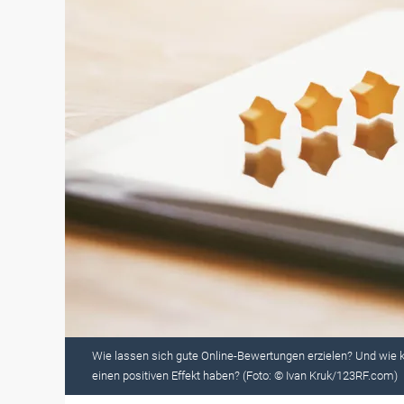
Wie lassen sich gute Online-Bewertungen erzielen? Und wie
einen positiven Effekt haben? (Foto: © Ivan Kruk/123RF.com)