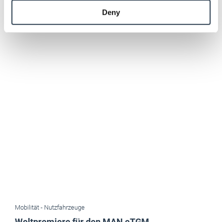
provided to them or that they’ve collected from your use
Deny
of their services.
Weitere Informationen:
Impressum
Datenschutz
Mobilität -
Nutzfahrzeuge
Weltpremiere für den MAN eTGM
MAN hat seinen 16‑Tonner elektrifiziert. Der eTGM mit einer
Reichweite von bis zu 480 Kilometern feiert jetzt seine Premiere.
Mai 2026