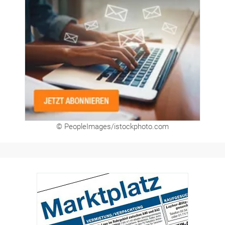
© PeopleImages/istockphoto.com