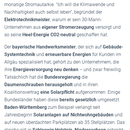
monatige Stromautarkie. "Ich will die Klimawende und
Nachhaltigkeit auch selbst leben", begründet der
Elektrotechnikmeister
, warum er sein 30-Mann-
Unternehmen aus
eigener Stromerzeugung
versorgt und
so seine
Heel-Energie CO2-neutral
geschaffen hat.
Der
bayerische Handwerksmeister
, der sich auf
Gebäude-
Systemtechnik
und
erneuerbare Energien
für Kunden im
Allgäu spezialisiert hat, gehört zu den Unternehmern, die
ihre
Energieversorgung neu denken
– und zwar freiwillig.
Tatsächlich hat die
Bundesregierung
die
Daumenschrauben herausgeholt
und in ihren
Koalitionsvertrag
eine Solarpflicht
aufgenommen. Einige
Bundesländer haben diese
bereits gesetzlich
umgesetzt.
Baden-Württemberg
zum Beispiel verlangt seit
Jahresbeginn
Solaranlagen auf Nichtwohngebäuden
und
auf neuen überdachten Parkplätzen ab 35 Stellplätzen. Das
gleiche gilt in
Schleswig-Holstein
.
Niedersachsen
schreibt