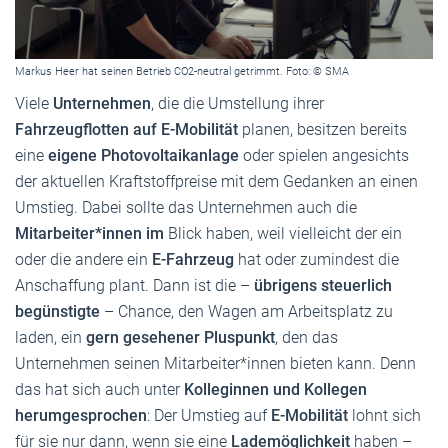
Markus Heer hat seinen Betrieb CO2-neutral getrimmt. Foto: © SMA
Viele
Unternehmen
, die die Umstellung ihrer
Fahrzeugflotten auf E-Mobilität
planen, besitzen bereits
eine
eigene Photovoltaikanlage
oder spielen angesichts
der aktuellen Kraftstoffpreise mit dem Gedanken an einen
Umstieg. Dabei sollte das Unternehmen auch die
Mitarbeiter*innen im
Blick haben, weil vielleicht der ein
oder die andere ein
E-Fahrzeug
hat oder zumindest die
Anschaffung plant. Dann ist die –
übrigens steuerlich
begünstigte
– Chance, den Wagen am Arbeitsplatz zu
laden, ein
gern gesehener Pluspunkt
, den das
Unternehmen seinen Mitarbeiter*innen bieten kann. Denn
das hat sich auch unter
Kolleginnen und Kollegen
herumgesprochen
: Der Umstieg auf
E-Mobilität
lohnt sich
für sie nur dann, wenn sie eine
Lademöglichkeit
haben –