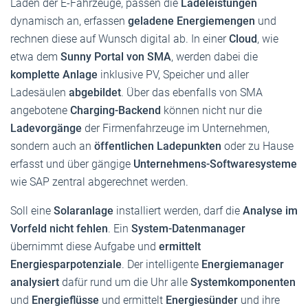
Laden der E-Fahrzeuge, passen die
Ladeleistungen
dynamisch an, erfassen
geladene Energiemengen
und
rechnen diese auf Wunsch digital ab. In einer
Cloud
, wie
etwa dem
Sunny Portal von SMA
, werden dabei die
komplette Anlage
inklusive PV, Speicher und aller
Ladesäulen
abgebildet
. Über das ebenfalls von SMA
angebotene
Charging-Backend
können nicht nur die
Ladevorgänge
der Firmenfahrzeuge im Unternehmen,
sondern auch an
öffentlichen Ladepunkten
oder zu Hause
erfasst und über gängige
Unternehmens-Softwaresysteme
wie SAP zentral abgerechnet werden.
Soll eine
Solaranlage
installiert werden, darf die
Analyse im
Vorfeld nicht
fehlen
. Ein
System-Datenmanager
übernimmt diese Aufgabe und
ermittelt
Energiesparpotenziale
. Der intelligente
Energiemanager
analysiert
dafür rund um die Uhr alle
Systemkomponenten
und
Energieflüsse
und ermittelt
Energiesünder
und ihre