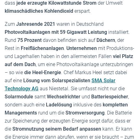
dass
jede erzeugte Kilowattstunde Strom
der Umwelt
klimaschädliches Kohlendioxid
erspart.
Zum
Jahresende 2021
waren in Deutschland
Photovoltaikanlagen mit 59 Gigawatt Leistung
installiert.
Rund
75 Prozent
davon befinden sich auf
Dächern
, der
Rest in
Freiflächenanlagen
.
Unternehmen
mit Produktions-
und Lagerhallen haben in den allermeisten Fällen
viel Platz
auf dem Dach
, um eine Photovoltaikanlage unterzubringen
– so wie
die Heel-Energie
. Chef Markus Heel setzt dabei
auf eine
Lösung vom Solarspezialisten
SMA Solar
Technology AG
aus Niestetal. Sie umfasst nicht nur die
Solarmodule
samt
Wechselrichter
und
Batteriespeicher
,
sondern auch eine
Ladelösung
inklusive des
kompletten
Managements
rund um die
Stromversorgung
. Die Batterie
zur Speicherung der erzeugten Energie sorgt dafür, dass er
die
Stromnutzung seinem Bedarf
anpassen
kann. Er kann
die Energie immer dann abrufen, wenn er sie braucht – zum