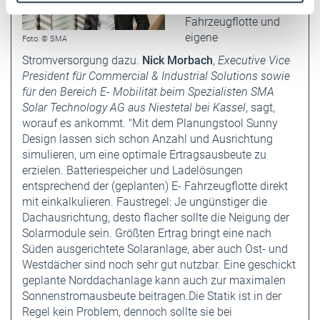
Weitere Informationen:
Impressum
Datenschutz
Umstieg auf eine E-
Fahrzeugflotte und
eigene
Foto: © SMA
Stromversorgung dazu.
Nick Morbach
,
Executive Vice
President für Commercial & Industrial Solutions sowie
für den Bereich E- Mobilität beim Spezialisten SMA
Solar Technology AG aus Niestetal bei Kassel
, sagt,
worauf es ankommt. "Mit dem Planungstool Sunny
Design lassen sich schon Anzahl und Ausrichtung
simulieren, um eine optimale Ertragsausbeute zu
erzielen. Batteriespeicher und Ladelösungen
entsprechend der (geplanten) E- Fahrzeugflotte direkt
mit einkalkulieren. Faustregel: Je ungünstiger die
Dachausrichtung, desto flacher sollte die Neigung der
Solarmodule sein. Größten Ertrag bringt eine nach
Süden ausgerichtete Solaranlage, aber auch Ost- und
Westdächer sind noch sehr gut nutzbar. Eine geschickt
geplante Norddachanlage kann auch zur maximalen
Sonnenstromausbeute beitragen.Die Statik ist in der
Regel kein Problem, dennoch sollte sie bei