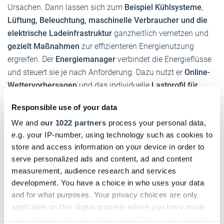
Ursachen. Dann lassen sich zum
Beispiel Kühlsysteme
,
Lüftung, Beleuchtung, maschinelle Verbraucher und die
elektrische Ladeinfrastruktur
ganzheitlich vernetzen und
gezielt Maßnahmen
zur effizienteren Energienutzung
ergreifen. Der
Energiemanager
verbindet die Energieflüsse
und steuert sie je nach Anforderung. Dazu nutzt er
Online-
Wettervorhersagen
und das individuelle
Lastprofil für
tagesaktuelle Ertragsprognosen
. Lastspitzen lassen sich
Responsible use of your data
gezielt vermeiden, indem
verschiedene Stromverbraucher
We and
our 1022 partners
process your personal data,
zeitlich versetzt starten oder erst dann in Betrieb gehen,
e.g. your IP-number, using technology such as cookies to
wenn
genügend Solarstrom
bereitsteht. Ein
store and access information on your device in order to
Batteriespeicher kann die
Versorgung in Spitzenlastzeiten
serve personalized ads and content, ad and content
zusätzlich optimieren.
Überschüssiger Strom
wird über
measurement, audience research and services
eine
entsprechende Schnittstelle
direkt zur
Vermarktung
development. You have a choice in who uses your data
an der Strombörse
zur Verfügung gestellt.
and for what purposes. Your privacy choices are only
applicable on this digital property where you have made
Fazit:
Mit einer
eigenen Solaranlage
senken Betriebe ihre
your choices. You can change or withdraw your consent
Energiekosten dauerhaft und nachhaltig
. Mit einem