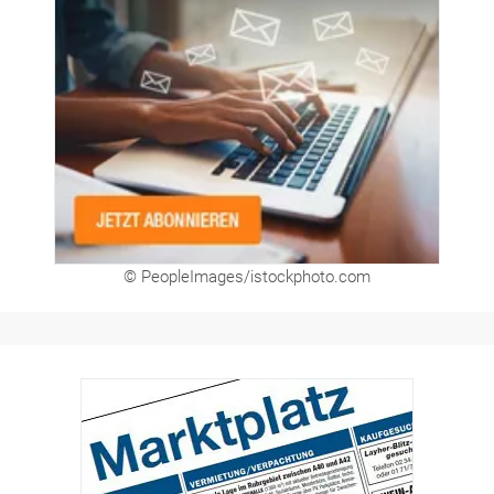
© PeopleImages/istockphoto.com