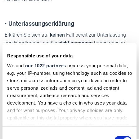
•
Unterlassungserklärung
Erklären Sie sich auf
keinen
Fall bereit zur Unterlassung
von Handlungen, die Sie
nicht begangen
haben oder zu
deren Unterlassung Sie nicht verpflichtet sind! Die der
Responsible use of your data
Abmahnung beigefügten Unterlassungserklärung sollten
We and
our 1022 partners
process your personal data,
Sie nicht unterschreiben. Diese sind immer im absoluten
e.g. your IP-number, using technology such as cookies to
Interesse des Abmahners formuliert. Fragen Sie besser
store and access information on your device in order to
einen spezialisierten Anwalt. Achtung: Oft sind hier kurze
serve personalized ads and content, ad and content
Fristen
einzuhalten. Verwenden Sie nicht die im Internet
measurement, audience research and services
erhältlichen Muster-Erklärungen. Eine fehlerhafte
development. You have a choice in who uses your data
Unterlassungserklärung kann unwirksam sein, so dass
and for what purposes. Your privacy choices are only
doch noch die Gefahr einer einstweiligen Verfügung oder
applicable on this digital property where you have made
Unterlassungsklage besteht.
your choices. You can change or withdraw your consent
any time from the Cookie Declaration or by clicking on
Consent
Keine Angst vor Abmahnungen